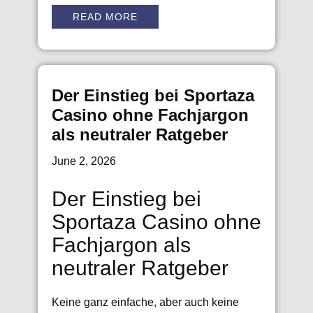
READ MORE
Der Einstieg bei Sportaza
Casino ohne Fachjargon
als neutraler Ratgeber
June 2, 2026
Der Einstieg bei
Sportaza Casino ohne
Fachjargon als
neutraler Ratgeber
Keine ganz einfache, aber auch keine