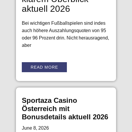
aktuell 2026
Bei wichtigen Fußballspielen sind indes
auch höhere Auszahlungsquoten von 95
oder 96 Prozent drin. Nicht herausragend,
aber
READ MORE
Sportaza Casino
Österreich mit
Bonusdetails aktuell 2026
June 8, 2026