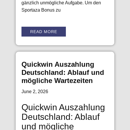
gänzlich unmögliche Aufgabe. Um den
Sportaza Bonus zu
READ MORE
Quickwin Auszahlung
Deutschland: Ablauf und
mögliche Wartezeiten
June 2, 2026
Quickwin Auszahlung
Deutschland: Ablauf
und mögliche