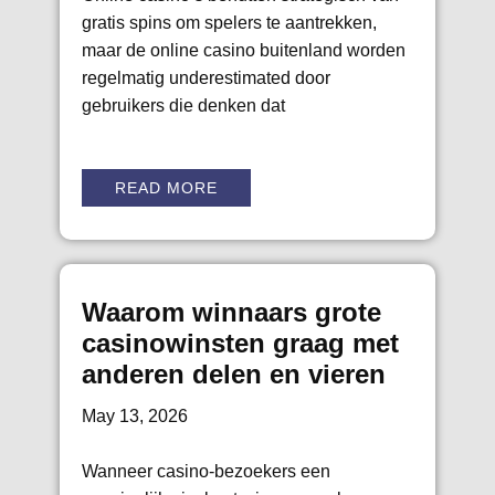
gratis spins om spelers te aantrekken,
maar de online casino buitenland worden
regelmatig underestimated door
gebruikers die denken dat
READ MORE
Waarom winnaars grote
casinowinsten graag met
anderen delen en vieren
May 13, 2026
Wanneer casino-bezoekers een