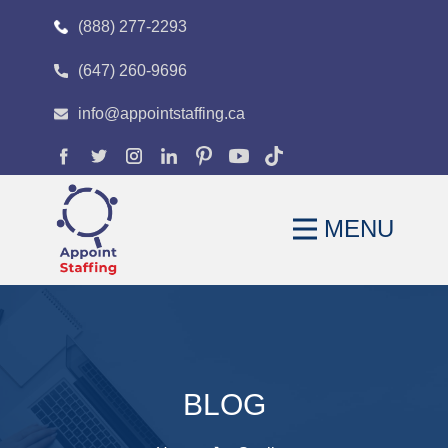
(888) 277-2293
(647) 260-9696
HOME
info@appointstaffing.ca
ABOUT
OUR EXPERTISE
MENU
CAREERS
FAQS
BLOG
CONTACT
BLOG