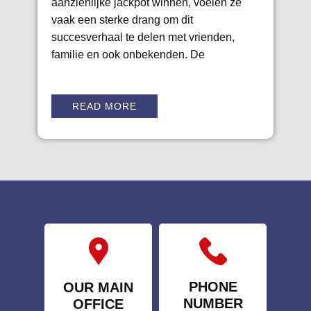
aanzienlijke jackpot winnen, voelen ze
vaak een sterke drang om dit
succesverhaal te delen met vrienden,
familie en ook onbekenden. De
READ MORE
PHONE
OUR MAIN
NUMBER
OFFICE