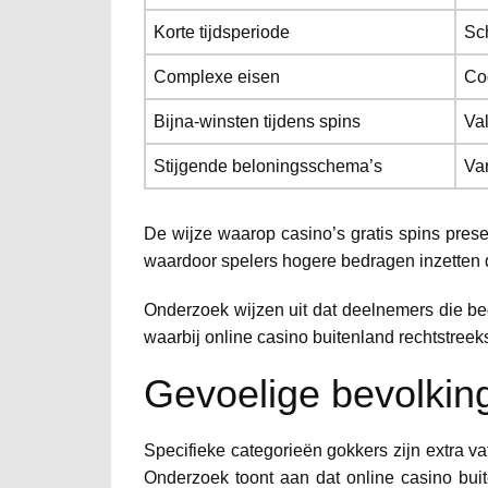
Korte tijdsperiode
Sc
Complexe eisen
Co
Bijna-winsten tijdens spins
Va
Stijgende beloningsschema’s
Var
De wijze waarop casino’s gratis spins prese
waardoor spelers hogere bedragen inzetten 
Onderzoek wijzen uit dat deelnemers die b
waarbij online casino buitenland rechtstreek
Gevoelige bevolkin
Specifieke categorieën gokkers zijn extra v
Onderzoek toont aan dat online casino buit