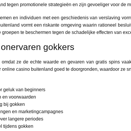
 tegen promotionele strategieën en zijn gevoeliger voor de m
emen en individuen met een geschiedenis van verslaving vor
 buitenland vormt een riskante omgeving waarin rationeel besl
ze groepen te beschermen tegen de schadelijke effecten van exc
 onervaren gokkers
r omdat ze de echte waarde en gevaren van gratis spins vaak 
nline casino buitenland goed te doorgronden, waardoor ze snel
r geluk van beginners
en en voorwaarden
g bij gokken
edingen en marketingcampagnes
over langere periodes
l tijdens gokken