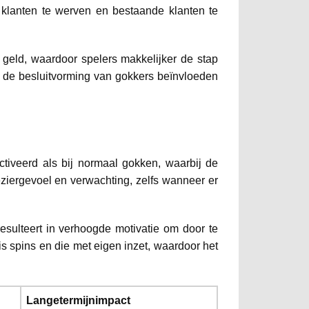
klanten te werven en bestaande klanten te
n geld, waardoor spelers makkelijker de stap
 de besluitvorming van gokkers beïnvloeden
iveerd als bij normaal gokken, waarbij de
leziergevoel en verwachting, zelfs wanneer er
esulteert in verhoogde motivatie om door te
s spins en die met eigen inzet, waardoor het
Langetermijnimpact