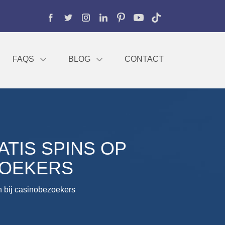
FAQS
BLOG
CONTACT
TIS SPINS OP
ZOEKERS
n bij casinobezoekers