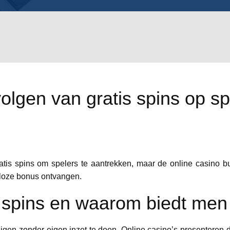
lgen van gratis spins op sp
ratis spins om spelers te aantrekken, maar de online casino 
oloze bonus ontvangen.
e spins en waarom biedt men
rijgen zonder eigen inzet te doen. Online casino’s presenter