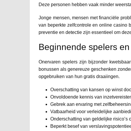
Deze personen hebben vaak minder weerstand
Jonge mensen, mensen met financiële probl
van beperkte zelfcontrole en online casino
preventie en detectie zijn essentieel om de
Beginnende spelers en
Onervaren spelers zijn bijzonder kwetsbaa
bonussen als genereuze geschenken zonder o
opgebruiken van hun gratis draaiingen.
Overschatting van kansen op winst doo
Onvoldoende kennis van inzetvereist
Gebrek aan ervaring met zelfbeheersin
Vatbaarheid voor verleidelijke aanbi
Onderschatting van geldelijke risico’s 
Beperkt besef van verslavingspotentiee