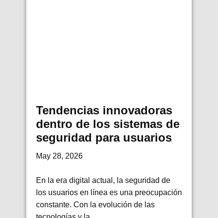
Tendencias innovadoras
dentro de los sistemas de
seguridad para usuarios
May 28, 2026
En la era digital actual, la seguridad de
los usuarios en línea es una preocupación
constante. Con la evolución de las
tecnologías y la