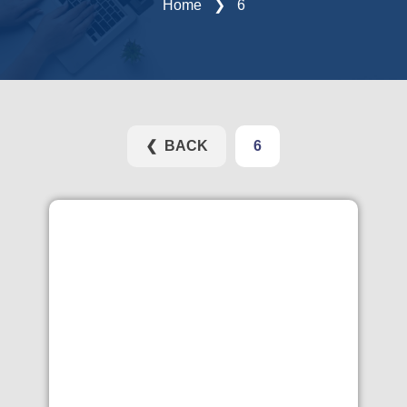
Home
❯
6
❮ BACK
6