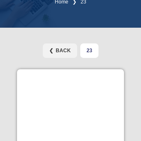
Home
❯
23
❮ BACK
23