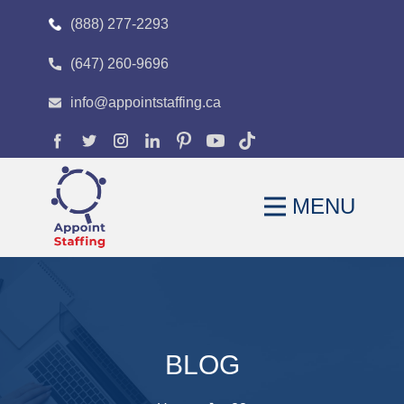
(888) 277-2293
(647) 260-9696
HOME
info@appointstaffing.ca
ABOUT
OUR EXPERTISE
MENU
CAREERS
FAQS
BLOG
CONTACT
BLOG