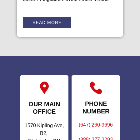
READ MORE
PHONE
OUR MAIN
NUMBER
OFFICE
(647) 260-9696
1570 Kipling Ave,
B2,
(888) 277-2293