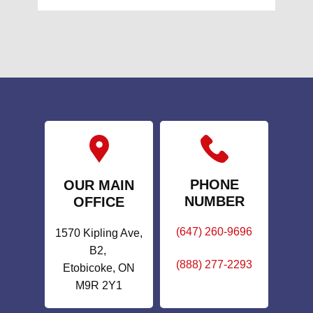
ok
pp
ger
PHONE
OUR MAIN
NUMBER
OFFICE
(647) 260-9696
1570 Kipling Ave,
B2,
(888) 277-2293
Etobicoke, ON
M9R 2Y1