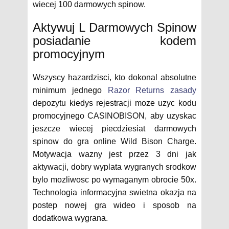
wiecej 100 darmowych spinow.
Aktywuj L Darmowych Spinow
posiadanie kodem
promocyjnym
Wszyscy hazardzisci, kto dokonal absolutne
minimum jednego
Razor Returns zasady
depozytu kiedys rejestracji moze uzyc kodu
promocyjnego CASINOBISON, aby uzyskac
jeszcze wiecej piecdziesiat darmowych
spinow do gra online Wild Bison Charge.
Motywacja wazny jest przez 3 dni jak
aktywacji, dobry wyplata wygranych srodkow
bylo mozliwosc po wymaganym obrocie 50x.
Technologia informacyjna swietna okazja na
postep nowej gra wideo i sposob na
dodatkowa wygrana.