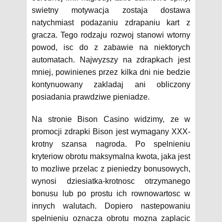
swietny motywacja zostaja dostawa
natychmiast podazaniu zdrapaniu kart z
gracza. Tego rodzaju rozwoj stanowi wtorny
powod, isc do z zabawie na niektorych
automatach. Najwyzszy na zdrapkach jest
mniej, powinienes przez kilka dni nie bedzie
kontynuowany zakladaj ani obliczony
posiadania prawdziwe pieniadze.
Na stronie Bison Casino widzimy, ze w
promocji zdrapki Bison jest wymagany XXX-
krotny szansa nagroda. Po spelnieniu
kryteriow obrotu maksymalna kwota, jaka jest
to mozliwe przelac z pieniedzy bonusowych,
wynosi dziesiatka-krotnosc otrzymanego
bonusu lub po prostu ich rownowartosc w
innych walutach. Dopiero nastepowaniu
spelnieniu oznacza obrotu mozna zaplacic