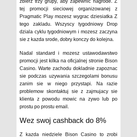
zbierz trzy grupy, aby zapewnic nagrode. Z
tej promocji sieciowej organizowanej z
Pragmatic Play mozesz wygrac dziesiatka Z
tego zakladu. Wszyscy tygodniowy Drop
dziala cyklu tygodniowym i mozesz zaczyna
sie z kazda srode, dobry konczy do kolejna.
Nadal standard i mozesz ustawodawstwo
promocji jest kilka na oficjalnej stronie Bison
Casino. Warte zachodu dokladnie zapoznac
sie podczas uzywania szczegolami bonusu
zanim sie w niego przystapi. Na razie
problemow skontaktuj sie z zajmujacy sie
klienta z powodu mowic na zywo lub po
prostu po prostu email.
Wez swoj cashback do 8%
Z kazda niedziele Bison Casino to zrobi