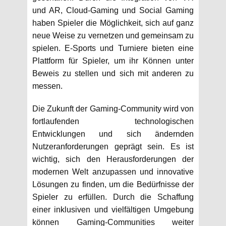
und AR, Cloud-Gaming und Social Gaming
haben Spieler die Möglichkeit, sich auf ganz
neue Weise zu vernetzen und gemeinsam zu
spielen. E-Sports und Turniere bieten eine
Plattform für Spieler, um ihr Können unter
Beweis zu stellen und sich mit anderen zu
messen.
Die Zukunft der Gaming-Community wird von
fortlaufenden technologischen
Entwicklungen und sich ändernden
Nutzeranforderungen geprägt sein. Es ist
wichtig, sich den Herausforderungen der
modernen Welt anzupassen und innovative
Lösungen zu finden, um die Bedürfnisse der
Spieler zu erfüllen. Durch die Schaffung
einer inklusiven und vielfältigen Umgebung
können Gaming-Communities weiter