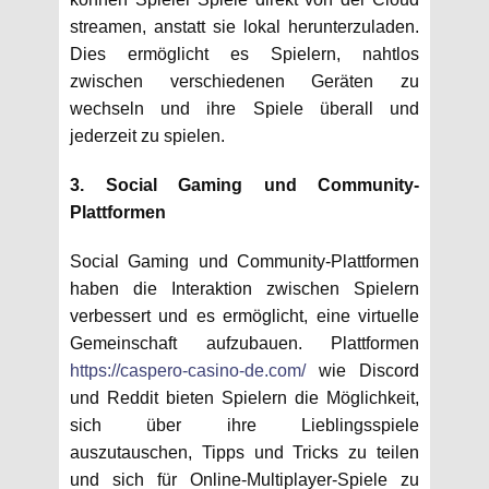
streamen, anstatt sie lokal herunterzuladen.
Dies ermöglicht es Spielern, nahtlos
zwischen verschiedenen Geräten zu
wechseln und ihre Spiele überall und
jederzeit zu spielen.
3. Social Gaming und Community-
Plattformen
Social Gaming und Community-Plattformen
haben die Interaktion zwischen Spielern
verbessert und es ermöglicht, eine virtuelle
Gemeinschaft aufzubauen. Plattformen
https://caspero-casino-de.com/
wie Discord
und Reddit bieten Spielern die Möglichkeit,
sich über ihre Lieblingsspiele
auszutauschen, Tipps und Tricks zu teilen
und sich für Online-Multiplayer-Spiele zu