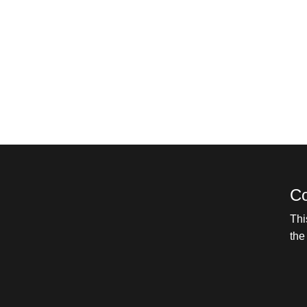
Co
Thi
the