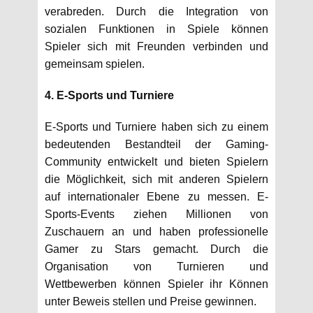
verabreden. Durch die Integration von
sozialen Funktionen in Spiele können
Spieler sich mit Freunden verbinden und
gemeinsam spielen.
4. E-Sports und Turniere
E-Sports und Turniere haben sich zu einem
bedeutenden Bestandteil der Gaming-
Community entwickelt und bieten Spielern
die Möglichkeit, sich mit anderen Spielern
auf internationaler Ebene zu messen. E-
Sports-Events ziehen Millionen von
Zuschauern an und haben professionelle
Gamer zu Stars gemacht. Durch die
Organisation von Turnieren und
Wettbewerben können Spieler ihr Können
unter Beweis stellen und Preise gewinnen.