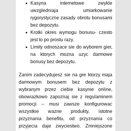
Kasyna internetowe zwykle
uwzgledniaja umiarkowanie
rygorystyczne zasady obrotu bonusami
bez depozytu.
Krotki okres wymogu bonusu- czesto
jest to po prostu razy.
Limity odnoszace sie do wyborem gier,
na ktorych mozna uzyc darmowe
bonusy bez depozytu.
Zanim zadecydujesz sie na gre ktorzy maja
darmowym bonusem bez depozytu z
wybranym przez ciebie kasynie online,
obowiazkowo zapoznaj sie z regulaminem
promocji – musi zawsze konfigurowac
wszystkie wazne produkty, istotne
przyznania benefitu, od przyznania co
przyjecia daje zwyciestwo. Zmniejszone