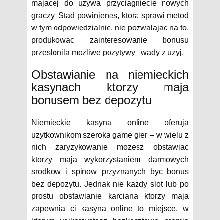
majacej do uzywa przyciagniecie nowych
graczy. Stad powinienes, ktora sprawi metod
w tym odpowiedzialnie, nie pozwalajac na to,
produkowac zainteresowanie bonusu
przeslonila mozliwe pozytywy i wady z uzyj.
Obstawianie na niemieckich
kasynach ktorzy maja
bonusem bez depozytu
Niemieckie kasyna online oferuja
uzytkownikom szeroka game gier – w wielu z
nich zaryzykowanie mozesz obstawiac
ktorzy maja wykorzystaniem darmowych
srodkow i spinow przyznanych byc bonus
bez depozytu. Jednak nie kazdy slot lub po
prostu obstawianie karciana ktorzy maja
zapewnia ci kasyna online to miejsce, w