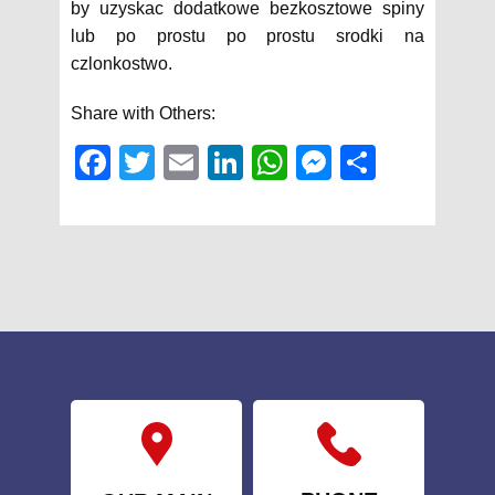
by uzyskac dodatkowe bezkosztowe spiny
lub po prostu po prostu srodki na
czlonkostwo.
Share with Others:
Fac
Twit
Em
Link
Wh
Mes
Sha
ebo
ter
ail
edIn
atsA
sen
re
ok
pp
ger