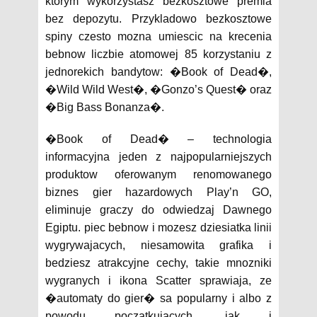
ktorym wykorzystasz bezkosztowe premia
bez depozytu. Przykladowo bezkosztowe
spiny czesto mozna umiescic na krecenia
bebnow liczbie atomowej 85 korzystaniu z
jednorekich bandytow: �Book of Dead�,
�Wild Wild West�, �Gonzo’s Quest� oraz
�Big Bass Bonanza�.
�Book of Dead� – technologia
informacyjna jeden z najpopularniejszych
produktow oferowanym renomowanego
biznes gier hazardowych Play’n GO,
eliminuje graczy do odwiedzaj Dawnego
Egiptu. piec bebnow i mozesz dziesiatka linii
wygrywajacych, niesamowita grafika i
bedziesz atrakcyjne cechy, takie mnozniki
wygranych i ikona Scatter sprawiaja, ze
�automaty do gier� sa popularny i albo z
powodu poczatkujacych, jak i