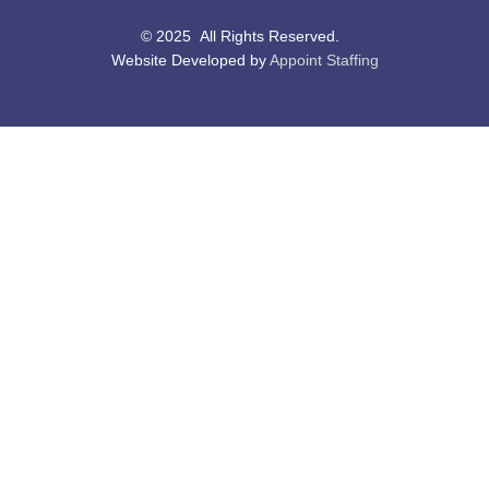
© 2025 All Rights Reserved.
Website Developed by
Appoint Staffing