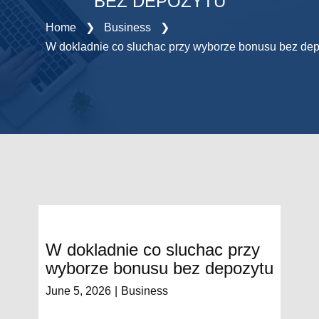
BEZ DEPOZYTU
Home
❯
Business
❯
W dokladnie co sluchac przy wyborze bonusu bez de
W dokladnie co sluchac przy
wyborze bonusu bez depozytu
June 5, 2026
Business