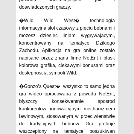
doswiadczonych graczy.
�Wild Wild West� technologia
informacyjna slot czasowy z pieciu bebnami i
mozesz dziesiec liniami wygrywajacymi,
koncentrowany na tematyce Dzikiego
Zachodu. Aplikacja na gra online zostalo
napisane przez znana firme NetEnt i blask
kolorowa grafika, ciekawymi bonusami oraz
dostepnoscia symboli Wild.
�Gonzo’s Quest�, wszystko to samo jedna
gra wideo opracowana z powodu NetEnt,
blyszczy konsekwentnie sposrod
konkurentow innowacyjnym mechanizmem
lawinowym, stosowanym w przeciwienstwie
do tradycyjnych bebnow. Gra probuje
wszczepiony na tematyce poszukiwan