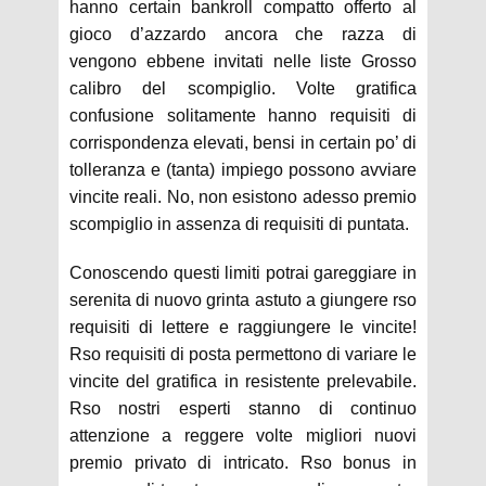
hanno certain bankroll compatto offerto al
gioco d’azzardo ancora che razza di
vengono ebbene invitati nelle liste Grosso
calibro del scompiglio. Volte gratifica
confusione solitamente hanno requisiti di
corrispondenza elevati, bensi in certain po’ di
tolleranza e (tanta) impiego possono avviare
vincite reali. No, non esistono adesso premio
scompiglio in assenza di requisiti di puntata.
Conoscendo questi limiti potrai gareggiare in
serenita di nuovo grinta astuto a giungere rso
requisiti di lettere e raggiungere le vincite!
Rso requisiti di posta permettono di variare le
vincite del gratifica in resistente prelevabile.
Rso nostri esperti stanno di continuo
attenzione a reggere volte migliori nuovi
premio privato di intricato. Rso bonus in