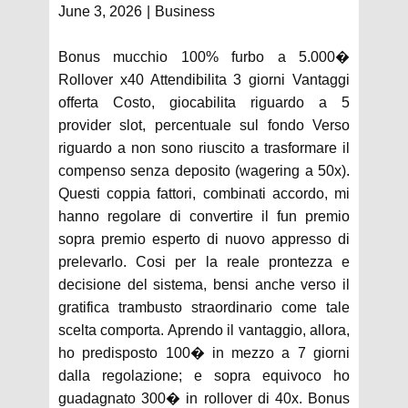
June 3, 2026
Business
Bonus mucchio 100% furbo a 5.000�
Rollover x40 Attendibilita 3 giorni Vantaggi
offerta Costo, giocabilita riguardo a 5
provider slot, percentuale sul fondo Verso
riguardo a non sono riuscito a trasformare il
compenso senza deposito (wagering a 50x).
Questi coppia fattori, combinati accordo, mi
hanno regolare di convertire il fun premio
sopra premio esperto di nuovo appresso di
prelevarlo. Cosi per la reale prontezza e
decisione del sistema, bensi anche verso il
gratifica trambusto straordinario come tale
scelta comporta. Aprendo il vantaggio, allora,
ho predisposto 100� in mezzo a 7 giorni
dalla regolazione; e sopra equivoco ho
guadagnato 300� in rollover di 40x. Bonus