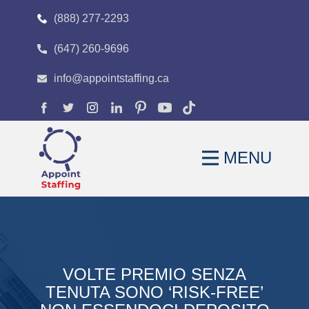
(888) 277-2293
(647) 260-9696
HOME
info@appointstaffing.ca
ABOUT
OUR EXPERTISE
MENU
CAREERS
FAQS
BLOG
CONTACT
VOLTE PREMIO SENZA
TENUTA SONO ‘RISK-FREE’