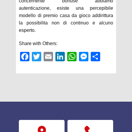
concernente bonuse abbiamo
autenticazione, esiste una percepibile
modello di premio casa da gioco addirittura
la possibilita non di continuo e alcuno
esperto.
Share with Others:
Fac
Twit
Em
Link
Wh
Mes
Sha
ebo
ter
ail
edIn
atsA
sen
re
ok
pp
ger