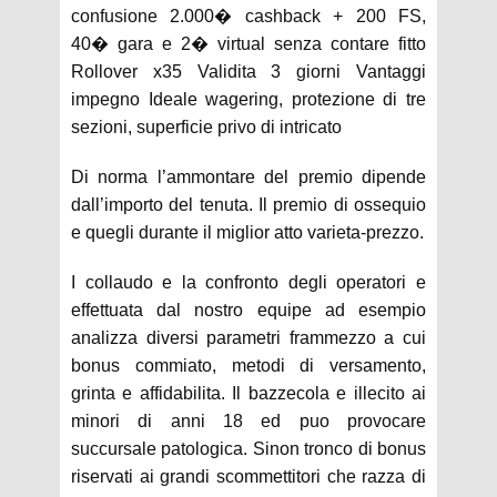
confusione 2.000� cashback + 200 FS,
40� gara e 2� virtual senza contare fitto
Rollover x35 Validita 3 giorni Vantaggi
impegno Ideale wagering, protezione di tre
sezioni, superficie privo di intricato
Di norma l’ammontare del premio dipende
dall’importo del tenuta. Il premio di ossequio
e quegli durante il miglior atto varieta-prezzo.
I collaudo e la confronto degli operatori e
effettuata dal nostro equipe ad esempio
analizza diversi parametri frammezzo a cui
bonus commiato, metodi di versamento,
grinta e affidabilita. Il bazzecola e illecito ai
minori di anni 18 ed puo provocare
succursale patologica. Sinon tronco di bonus
riservati ai grandi scommettitori che razza di