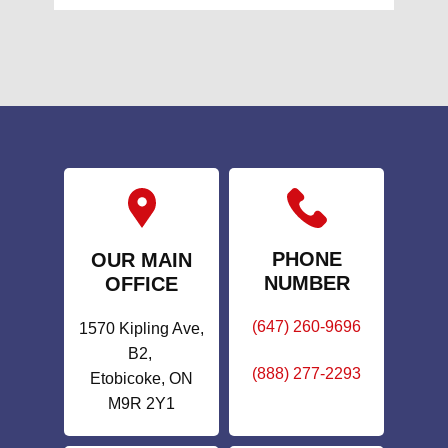
ok
pp
ger
PHONE
OUR MAIN
NUMBER
OFFICE
(647) 260-9696
1570 Kipling Ave,
B2,
(888) 277-2293
Etobicoke, ON
M9R 2Y1