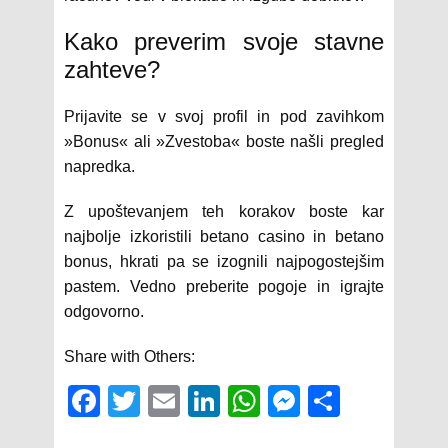
Kako preverim svoje stavne
zahteve?
Prijavite se v svoj profil in pod zavihkom
»Bonus« ali »Zvestoba« boste našli pregled
napredka.
Z upoštevanjem teh korakov boste kar
najbolje izkoristili betano casino in betano
bonus, hkrati pa se izognili najpogostejšim
pastem. Vedno preberite pogoje in igrajte
odgovorno.
Share with Others:
Fac
Twit
Em
Link
Wh
Mes
Sha
ebo
ter
ail
edIn
atsA
sen
re