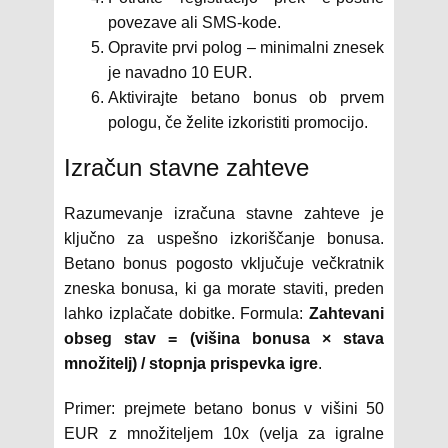
povezave ali SMS-kode.
Opravite prvi polog – minimalni znesek
je navadno 10 EUR.
Aktivirajte betano bonus ob prvem
pologu, če želite izkoristiti promocijo.
Izračun stavne zahteve
Razumevanje izračuna stavne zahteve je
ključno za uspešno izkoriščanje bonusa.
Betano bonus pogosto vključuje večkratnik
zneska bonusa, ki ga morate staviti, preden
lahko izplačate dobitke. Formula:
Zahtevani
obseg stav = (višina bonusa × stava
množitelj) / stopnja prispevka igre
.
Primer: prejmete betano bonus v višini 50
EUR z množiteljem 10x (velja za igralne