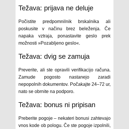
Težava: prijava ne deluje
Počistite predpomnilnik brskalnika ali
poskusite v načinu brez beleženja. Če
napaka vztraja, ponastavite geslo prek
možnosti »Pozabljeno geslo«.
Težava: dvig se zamuja
Preverite, ali ste opravili verifikacijo računa.
Zamude pogosto nastanejo zaradi
nepopolnih dokumentov. Počakajte 24–72 ur,
nato se obrnite na podporo.
Težava: bonus ni pripisan
Preberite pogoje – nekateri bonusi zahtevajo
vnos kode ob pologu. Če ste pogoje izpolnili,