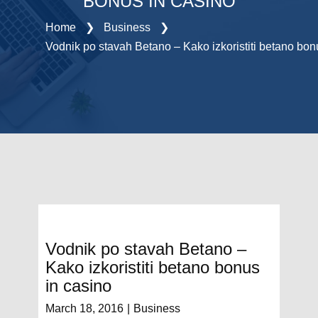
BONUS IN CASINO
Home
❯
Business
❯
Vodnik po stavah Betano – Kako izkoristiti betano bon
Vodnik po stavah Betano –
Kako izkoristiti betano bonus
in casino
March 18, 2016
Business