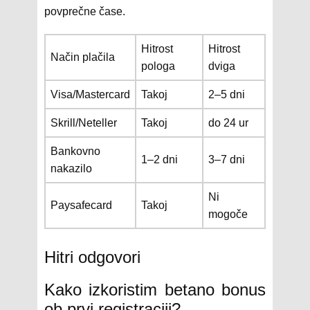
povprečne čase.
Hitrost
Hitrost
Način plačila
pologa
dviga
Visa/Mastercard
Takoj
2–5 dni
Skrill/Neteller
Takoj
do 24 ur
Bankovno
1–2 dni
3–7 dni
nakazilo
Ni
Paysafecard
Takoj
mogoče
Hitri odgovori
Kako izkoristim betano bonus
ob prvi registraciji?