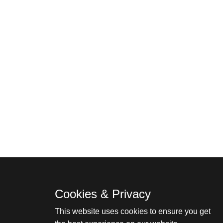
Cookies & Privacy
This website uses cookies to ensure you get