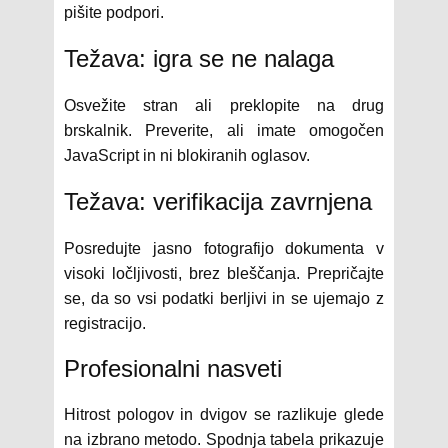
pišite podpori.
Težava: igra se ne nalaga
Osvežite stran ali preklopite na drug
brskalnik. Preverite, ali imate omogočen
JavaScript in ni blokiranih oglasov.
Težava: verifikacija zavrnjena
Posredujte jasno fotografijo dokumenta v
visoki ločljivosti, brez bleščanja. Prepričajte
se, da so vsi podatki berljivi in se ujemajo z
registracijo.
Profesionalni nasveti
Hitrost pologov in dvigov se razlikuje glede
na izbrano metodo. Spodnja tabela prikazuje