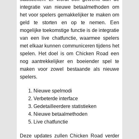
integratie van nieuwe betaalmethoden om
het voor spelers gemakkelijker te maken om
geld te storten en op te nemen. Een
mogelijke toekomstige functie is de integratie
van een live chatfunctie, waarmee spelers
met elkaar kunnen communiceren tijdens het
spelen. Het doel is om Chicken Road een
nog aantrekkelijker en boeiender spel te
maken voor zowel bestaande als nieuwe
spelers.
Nieuwe spelmodi
Verbeterde interface
Gedetailleerdere statistieken
Nieuwe betaalmethoden
Live chatfunctie
Deze updates zullen Chicken Road verder