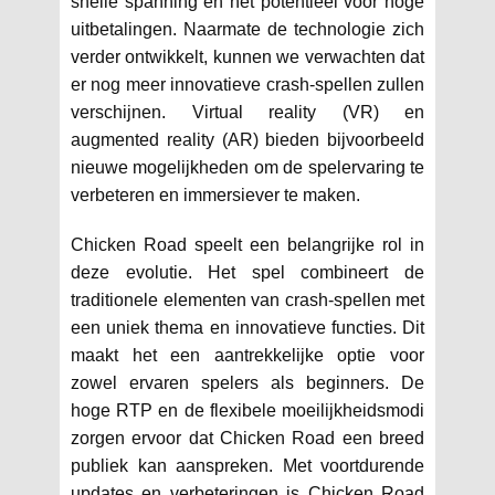
snelle spanning en het potentieel voor hoge
uitbetalingen. Naarmate de technologie zich
verder ontwikkelt, kunnen we verwachten dat
er nog meer innovatieve crash-spellen zullen
verschijnen. Virtual reality (VR) en
augmented reality (AR) bieden bijvoorbeeld
nieuwe mogelijkheden om de spelervaring te
verbeteren en immersiever te maken.
Chicken Road speelt een belangrijke rol in
deze evolutie. Het spel combineert de
traditionele elementen van crash-spellen met
een uniek thema en innovatieve functies. Dit
maakt het een aantrekkelijke optie voor
zowel ervaren spelers als beginners. De
hoge RTP en de flexibele moeilijkheidsmodi
zorgen ervoor dat Chicken Road een breed
publiek kan aanspreken. Met voortdurende
updates en verbeteringen is Chicken Road