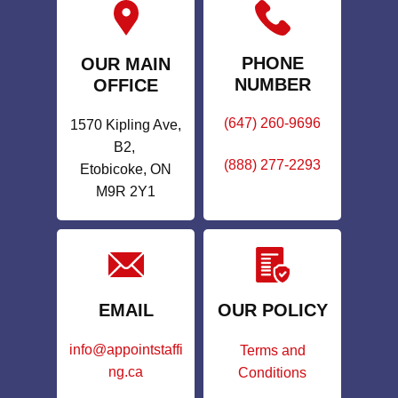
PHONE
OUR MAIN
NUMBER
OFFICE
(647) 260-9696
1570 Kipling Ave,
B2,
(888) 277-2293
Etobicoke, ON
M9R 2Y1
EMAIL
OUR POLICY
info@appointstaffi
Terms and
ng.ca
Conditions