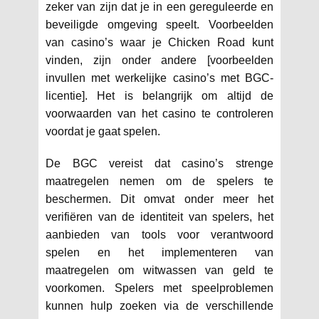
zeker van zijn dat je in een gereguleerde en
beveiligde omgeving speelt. Voorbeelden
van casino’s waar je Chicken Road kunt
vinden, zijn onder andere [voorbeelden
invullen met werkelijke casino’s met BGC-
licentie]. Het is belangrijk om altijd de
voorwaarden van het casino te controleren
voordat je gaat spelen.
De BGC vereist dat casino’s strenge
maatregelen nemen om de spelers te
beschermen. Dit omvat onder meer het
verifiëren van de identiteit van spelers, het
aanbieden van tools voor verantwoord
spelen en het implementeren van
maatregelen om witwassen van geld te
voorkomen. Spelers met speelproblemen
kunnen hulp zoeken via de verschillende