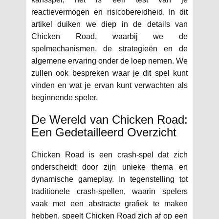
reactievermogen en risicobereidheid. In dit
artikel duiken we diep in de details van
Chicken Road, waarbij we de
spelmechanismen, de strategieën en de
algemene ervaring onder de loep nemen. We
zullen ook bespreken waar je dit spel kunt
vinden en wat je ervan kunt verwachten als
beginnende speler.
De Wereld van Chicken Road:
Een Gedetailleerd Overzicht
Chicken Road is een crash-spel dat zich
onderscheidt door zijn unieke thema en
dynamische gameplay. In tegenstelling tot
traditionele crash-spellen, waarin spelers
vaak met een abstracte grafiek te maken
hebben, speelt Chicken Road zich af op een