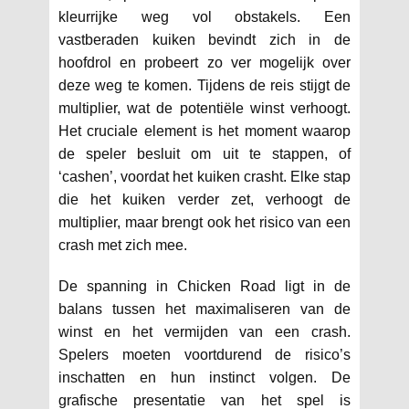
kleurrijke weg vol obstakels. Een
vastberaden kuiken bevindt zich in de
hoofdrol en probeert zo ver mogelijk over
deze weg te komen. Tijdens de reis stijgt de
multiplier, wat de potentiële winst verhoogt.
Het cruciale element is het moment waarop
de speler besluit om uit te stappen, of
‘cashen’, voordat het kuiken crasht. Elke stap
die het kuiken verder zet, verhoogt de
multiplier, maar brengt ook het risico van een
crash met zich mee.
De spanning in Chicken Road ligt in de
balans tussen het maximaliseren van de
winst en het vermijden van een crash.
Spelers moeten voortdurend de risico’s
inschatten en hun instinct volgen. De
grafische presentatie van het spel is