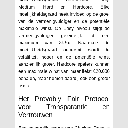
Medium, Hard en Hardcore. Elke
moeilijkheidsgraad heeft invloed op de groei
van de vermenigvuldiger en de potentiële
maximale winst. Op Easy niveau stijgt de
vermenigvuldiger geleidelijk tot een
maximum van 24,5x. Naarmate de
moeilijkheidsgraad toeneemt, wordt de
volatiliteit hoger en de potentiële winst
aanzienlijk groter. Hardcore spelers kunnen
een maximale winst van maar liefst €20.000
behalen, maar nemen daarbij ook een groter
risico.
Het Provably Fair Protocol
voor Transparantie en
Vertrouwen