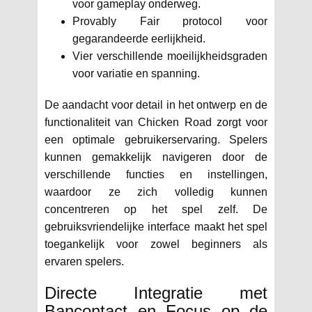
voor gameplay onderweg.
Provably Fair protocol voor
gegarandeerde eerlijkheid.
Vier verschillende moeilijkheidsgraden
voor variatie en spanning.
De aandacht voor detail in het ontwerp en de
functionaliteit van Chicken Road zorgt voor
een optimale gebruikerservaring. Spelers
kunnen gemakkelijk navigeren door de
verschillende functies en instellingen,
waardoor ze zich volledig kunnen
concentreren op het spel zelf. De
gebruiksvriendelijke interface maakt het spel
toegankelijk voor zowel beginners als
ervaren spelers.
Directe Integratie met
Bancontact en Focus op de