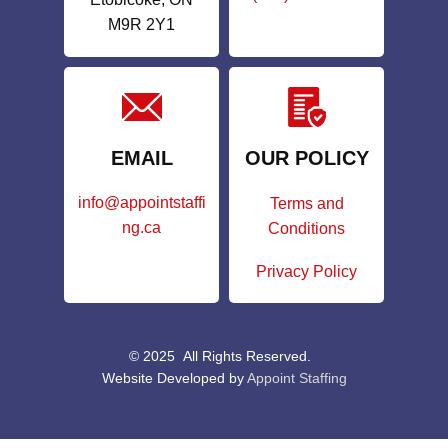
M9R 2Y1
EMAIL
OUR POLICY
info@appointstaffi
Terms and
ng.ca
Conditions
Privacy Policy
© 2025 All Rights Reserved.
Website Developed by
Appoint Staffing