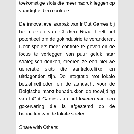
toekomstige slots die meer nadruk leggen op
vaardigheid en controle.
De innovatieve aanpak van InOut Games bij
het creëren van Chicken Road heeft het
potentieel om de gokindustrie te veranderen.
Door spelers meer controle te geven en de
focus te verleggen van puur geluk naar
strategisch denken, creëren ze een nieuwe
generatie slots die aantrekkelijker en
uitdagender zijn. De integratie met lokale
betaalmethoden en de aandacht voor de
Belgische markt benadrukken de toewijding
van InOut Games aan het leveren van een
gokervaring die is afgestemd op de
behoeften van de lokale speler.
Share with Others: