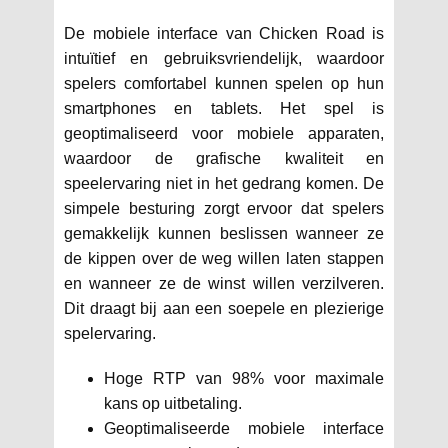
De mobiele interface van Chicken Road is
intuïtief en gebruiksvriendelijk, waardoor
spelers comfortabel kunnen spelen op hun
smartphones en tablets. Het spel is
geoptimaliseerd voor mobiele apparaten,
waardoor de grafische kwaliteit en
speelervaring niet in het gedrang komen. De
simpele besturing zorgt ervoor dat spelers
gemakkelijk kunnen beslissen wanneer ze
de kippen over de weg willen laten stappen
en wanneer ze de winst willen verzilveren.
Dit draagt bij aan een soepele en plezierige
spelervaring.
Hoge RTP van 98% voor maximale
kans op uitbetaling.
Geoptimaliseerde mobiele interface