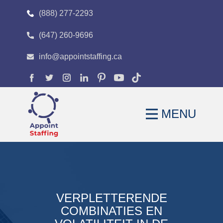
(888) 277-2293
(647) 260-9696
HOME
info@appointstaffing.ca
ABOUT
OUR EXPERTISE
MENU
CAREERS
FAQS
BLOG
CONTACT
VERPLETTERENDE
COMBINATIES EN