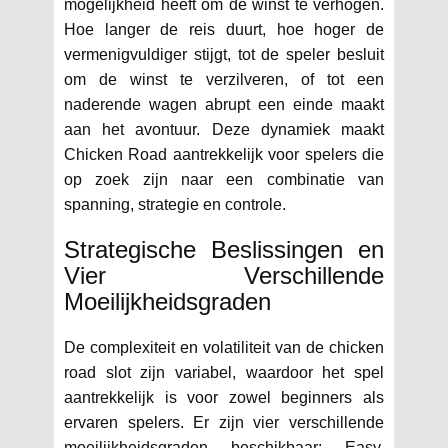
mogelijkheid heeft om de winst te verhogen.
Hoe langer de reis duurt, hoe hoger de
vermenigvuldiger stijgt, tot de speler besluit
om de winst te verzilveren, of tot een
naderende wagen abrupt een einde maakt
aan het avontuur. Deze dynamiek maakt
Chicken Road aantrekkelijk voor spelers die
op zoek zijn naar een combinatie van
spanning, strategie en controle.
Strategische Beslissingen en
Vier Verschillende
Moeilijkheidsgraden
De complexiteit en volatiliteit van de chicken
road slot zijn variabel, waardoor het spel
aantrekkelijk is voor zowel beginners als
ervaren spelers. Er zijn vier verschillende
moeilijkheidsgraden beschikbaar: Easy,