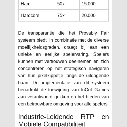
Hard
50x
15.000
Hardcore
75x
20.000
De transparantie die het Provably Fair
systeem biedt, in combinatie met de diverse
moeilijkheidsgraden, draagt bij aan een
unieke en eerlijke spelervaring. Spelers
kunnen met vertrouwen deelnemen en zich
concentreren op het strategisch navigeren
van hun pixelkippetje langs de uitdagende
baan. De implementatie van dit systeem
benadrukt de toewijding van InOut Games
aan verantwoord gokken en het bieden van
een betrouwbare omgeving voor alle spelers.
Industrie-Leidende RTP en
Mobiele Compatibiliteit