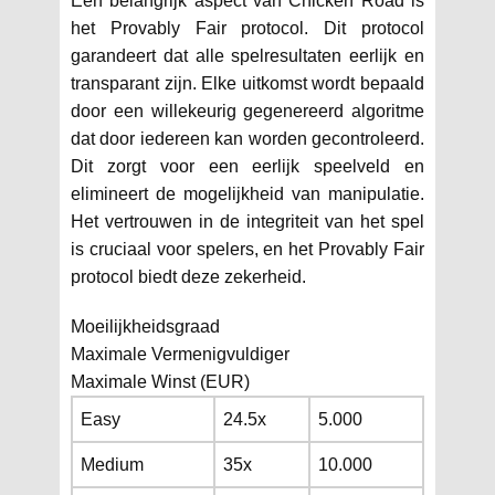
Een belangrijk aspect van Chicken Road is
het Provably Fair protocol. Dit protocol
garandeert dat alle spelresultaten eerlijk en
transparant zijn. Elke uitkomst wordt bepaald
door een willekeurig gegenereerd algoritme
dat door iedereen kan worden gecontroleerd.
Dit zorgt voor een eerlijk speelveld en
elimineert de mogelijkheid van manipulatie.
Het vertrouwen in de integriteit van het spel
is cruciaal voor spelers, en het Provably Fair
protocol biedt deze zekerheid.
Moeilijkheidsgraad
Maximale Vermenigvuldiger
Maximale Winst (EUR)
Easy
24.5x
5.000
Medium
35x
10.000