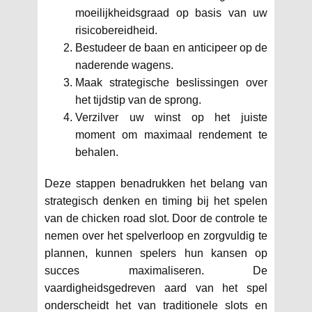
moeilijkheidsgraad op basis van uw
risicobereidheid.
Bestudeer de baan en anticipeer op de
naderende wagens.
Maak strategische beslissingen over
het tijdstip van de sprong.
Verzilver uw winst op het juiste
moment om maximaal rendement te
behalen.
Deze stappen benadrukken het belang van
strategisch denken en timing bij het spelen
van de chicken road slot. Door de controle te
nemen over het spelverloop en zorgvuldig te
plannen, kunnen spelers hun kansen op
succes maximaliseren. De
vaardigheidsgedreven aard van het spel
onderscheidt het van traditionele slots en