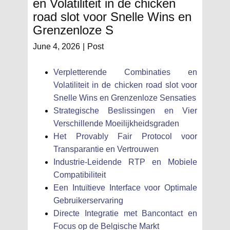
en Volatiliteit in de chicken
road slot voor Snelle Wins en
Grenzenloze S
June 4, 2026
Post
Verpletterende Combinaties en
Volatiliteit in de chicken road slot voor
Snelle Wins en Grenzenloze Sensaties
Strategische Beslissingen en Vier
Verschillende Moeilijkheidsgraden
Het Provably Fair Protocol voor
Transparantie en Vertrouwen
Industrie-Leidende RTP en Mobiele
Compatibiliteit
Een Intuïtieve Interface voor Optimale
Gebruikerservaring
Directe Integratie met Bancontact en
Focus op de Belgische Markt