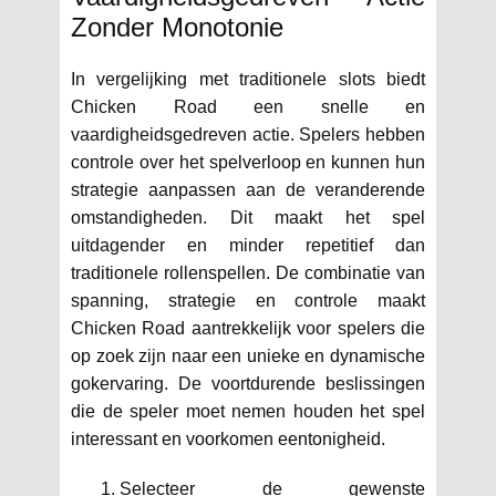
Zonder Monotonie
In vergelijking met traditionele slots biedt
Chicken Road een snelle en
vaardigheidsgedreven actie. Spelers hebben
controle over het spelverloop en kunnen hun
strategie aanpassen aan de veranderende
omstandigheden. Dit maakt het spel
uitdagender en minder repetitief dan
traditionele rollenspellen. De combinatie van
spanning, strategie en controle maakt
Chicken Road aantrekkelijk voor spelers die
op zoek zijn naar een unieke en dynamische
gokervaring. De voortdurende beslissingen
die de speler moet nemen houden het spel
interessant en voorkomen eentonigheid.
Selecteer de gewenste