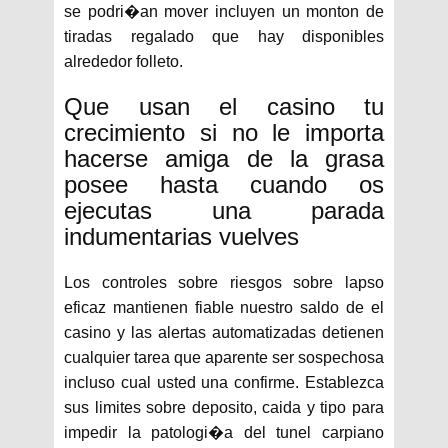
se podri�an mover incluyen un monton de
tiradas regalado que hay disponibles
alrededor folleto.
Que usan el casino tu
crecimiento si no le importa
hacerse amiga de la grasa
posee hasta cuando os
ejecutas una parada
indumentarias vuelves
Los controles sobre riesgos sobre lapso
eficaz mantienen fiable nuestro saldo de el
casino y las alertas automatizadas detienen
cualquier tarea que aparente ser sospechosa
incluso cual usted una confirme. Establezca
sus limites sobre deposito, caida y tipo para
impedir la patologi�a del tunel carpiano