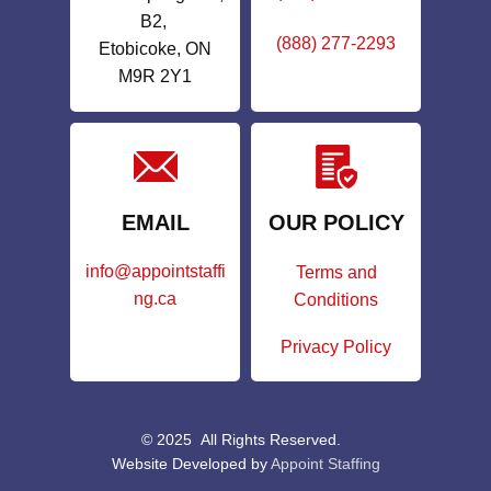
B2,
(888) 277-2293
Etobicoke, ON
M9R 2Y1
EMAIL
OUR POLICY
info@appointstaffi
Terms and
ng.ca
Conditions
Privacy Policy
© 2025 All Rights Reserved.
Website Developed by
Appoint Staffing