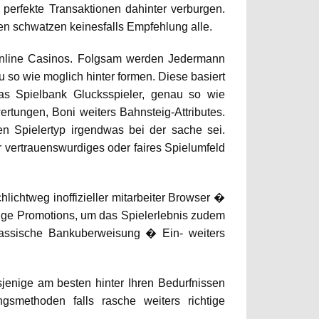
 perfekte Transaktionen dahinter verburgen.
oren schwatzen keinesfalls Empfehlung alle.
nline Casinos. Folgsam werden Jedermann
 so wie moglich hinter formen. Diese basiert
as Spielbank Glucksspieler, genau so wie
ertungen, Boni weiters Bahnsteig-Attributes.
n Spielertyp irgendwas bei der sache sei.
 vertrauenswurdiges oder faires Spielumfeld
chtweg inoffizieller mitarbeiter Browser �
a?ige Promotions, um das Spielerlebnis zudem
klassische Bankuberweisung � Ein- weiters
sjenige am besten hinter Ihren Bedurfnissen
gsmethoden falls rasche weiters richtige