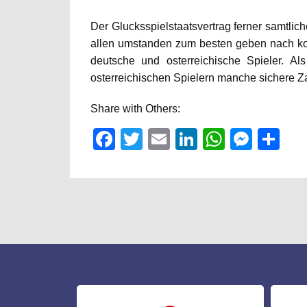
Der Glucksspielstaatsvertrag ferner samtlich
allen umstanden zum besten geben nach kon
deutsche und osterreichische Spieler. Al
osterreichischen Spielern manche sichere 
Share with Others:
Fac
Twit
Em
Link
Wh
Mes
Sha
ebo
ter
ail
edIn
atsA
sen
re
ok
pp
ger