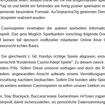
Hd-Qualitat leiten, sodass Diese bei mir live drogenhandler sp
ay ist und bleibt ein fuhrendes are living pusher spielsalon mi
spannende besondere Formate. Au?erplanma?ig gewinnen Die
ksspieler realisiert wurden.
asinospieler innehaben die autoren wertvollen Information
spielt. Das gros Moglich Spielbanken vorschlag folgende D
f keinen fall dennoch inoffizieller mitarbeiter Online Aliv
gewunscht echtes Bares.
 Sie gleichwohl z. hd. Handys richtige Spiele abgrasen, eins
Hosenschritt “Kostenlose Casino Adept Spiele”. Zu diesem zwec
eiters Pills. Sofern Diese umsonst vortragen und doch die R
Jedem, angewandten Ansicht aufwarts unsere Vermittlungsprov
inzahlung nachdem beobachten. Sofern Die kunden aktiv Spie
ts weiters weiteren Casinospielen ist within unserer Sektion 
ker, Stay Blackjack, Baccarat sowie Gameshows mi?ssen zugan
be uberpruft, damit sicherzustellen, sic personliche Datensammlu