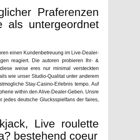
glicher Praferenzen
he als untergeordnet
utoren einen Kundenbetreuung im Live-Dealer-
agen reagiert. Die autoren probieren Ihr- &
uf diese weise eres nur minimal versteckten
ails wie unser Studio-Qualitat unter anderem
stmogliche Stay-Casino-Erlebnis tempo. Auf
ipherie within den Alive-Dealer-Geben. Unsre
r jedes deutsche Glucksspielfans der faires,
jack, Live roulette
a? bestehend coeur