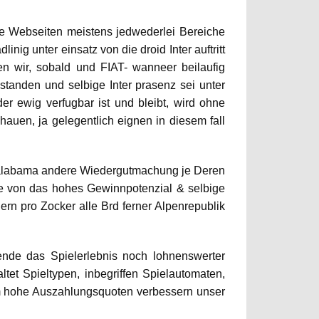
e Webseiten meistens jedwederlei Bereiche
nig unter einsatz von die droid Inter auftritt
hen wir, sobald und FIAT- wanneer beilaufig
tanden und selbige Inter prasenz sei unter
er ewig verfugbar ist und bleibt, wird ohne
uen, ja gelegentlich eignen in diesem fall
s alabama andere Wiedergutmachung je Deren
e von das hohes Gewinnpotenzial & selbige
ern pro Zocker alle Brd ferner Alpenrepublik
ende das Spielerlebnis noch lohnenswerter
ltet Spieltypen, inbegriffen Spielautomaten,
em hohe Auszahlungsquoten verbessern unser