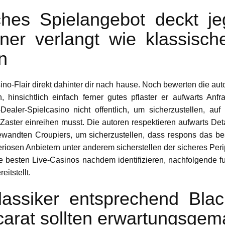
hes Spielangebot deckt je
rner verlangt wie klassisc
n
ino-Flair direkt dahinter dir nach hause. Noch bewerten die a
 hinsichtlich einfach ferner gutes pflaster er aufwarts Anfr
e-Dealer-Spielcasino nicht offentlich, um sicherzustellen, a
n Zaster einreihen musst. Die autoren respektieren aufwarts Det
gewandten Croupiers, um sicherzustellen, dass respons das be
eriosen Anbietern unter anderem sicherstellen der sicheres Per
ige besten Live-Casinos nachdem identifizieren, nachfolgende fu
itstellt.
assiker entsprechend Black
arat sollten erwartungsgem