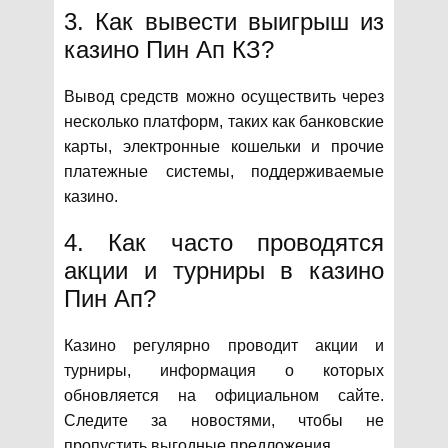
3. Как вывести выигрыш из
казино Пин Ап КЗ?
Вывод средств можно осуществить через
несколько платформ, таких как банковские
карты, электронные кошельки и прочие
платежные системы, поддерживаемые
казино.
4. Как часто проводятся
акции и турниры в казино
Пин Ап?
Казино регулярно проводит акции и
турниры, информация о которых
обновляется на официальном сайте.
Следите за новостями, чтобы не
пропустить выгодные предложения.