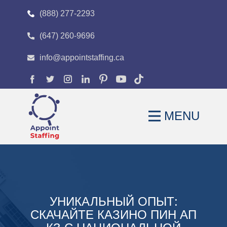
(888) 277-2293
(647) 260-9696
HOME
info@appointstaffing.ca
ABOUT
OUR EXPERTISE
MENU
CAREERS
FAQS
BLOG
CONTACT
УНИКАЛЬНЫЙ ОПЫТ:
СКАЧАЙТЕ КАЗИНО ПИН АП