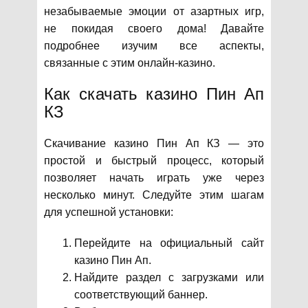
незабываемые эмоции от азартных игр,
не покидая своего дома! Давайте
подробнее изучим все аспекты,
связанные с этим онлайн-казино.
Как скачать казино Пин Ап
КЗ
Скачивание казино Пин Ап КЗ — это
простой и быстрый процесс, который
позволяет начать играть уже через
несколько минут. Следуйте этим шагам
для успешной установки:
Перейдите на официальный сайт
казино Пин Ап.
Найдите раздел с загрузками или
соответствующий баннер.