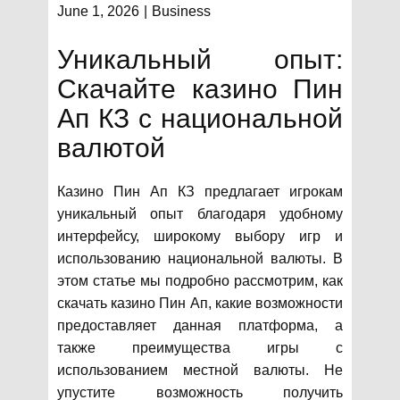
June 1, 2026
Business
Уникальный опыт:
Скачайте казино Пин
Ап КЗ с национальной
валютой
Казино Пин Ап КЗ предлагает игрокам
уникальный опыт благодаря удобному
интерфейсу, широкому выбору игр и
использованию национальной валюты. В
этом статье мы подробно рассмотрим, как
скачать казино Пин Ап, какие возможности
предоставляет данная платформа, а
также преимущества игры с
использованием местной валюты. Не
упустите возможность получить