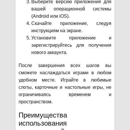
Выберите версию приложения для
вашей операционной системы
(Android или iOS).
Скачайте приложение, следуя
инструкциям на экране.
Установите приложение и
зарегистрируйтесь для получения
нового аккаунта.
После завершения всех шагов вы
сможете наслаждаться играми в любом
удобном месте. Играйте в любимые
слоты, карточные и настольные игры, не
ограничиваясь временем и
пространством.
Преимущества
использования