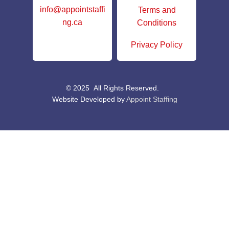
info@appointstaffi
Terms and
ng.ca
Conditions
Privacy Policy
© 2025 All Rights Reserved.
Website Developed by
Appoint Staffing