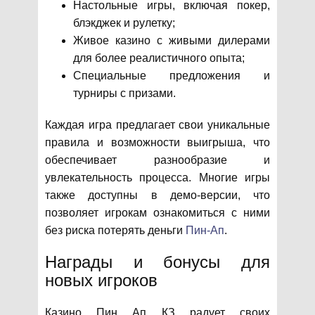
Настольные игры, включая покер,
блэкджек и рулетку;
Живое казино с живыми дилерами
для более реалистичного опыта;
Специальные предложения и
турниры с призами.
Каждая игра предлагает свои уникальные
правила и возможности выигрыша, что
обеспечивает разнообразие и
увлекательность процесса. Многие игры
также доступны в демо-версии, что
позволяет игрокам ознакомиться с ними
без риска потерять деньги
Пин-Ап
.
Награды и бонусы для
новых игроков
Казино Пин Ап КЗ радует своих