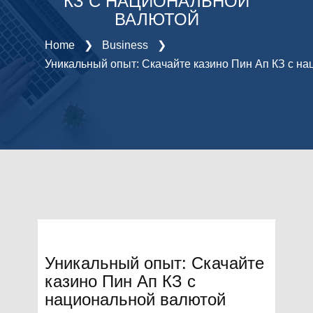
КЗ С НАЦИОНАЛЬНОЙ
ВАЛЮТОЙ
Home
❯
Business
❯
Уникальный опыт: Скачайте казино Пин Ап КЗ с н
Уникальный опыт: Скачайте
казино Пин Ап КЗ с
национальной валютой