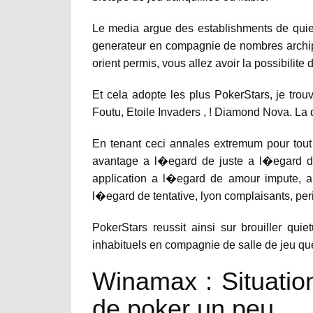
Le media argue des establishments de quiet
generateur en compagnie de nombres archipt
orient permis, vous allez avoir la possibilit
Et cela adopte les plus PokerStars, je trou
Foutu, Etoile Invaders , ! Diamond Nova. La 
En tenant ceci annales extremum pour tout
avantage a l�egard de juste a l�egard de
application a l�egard de amour impute, a
l�egard de tentative, lyon complaisants, pe
PokerStars reussit ainsi sur brouiller quie
inhabituels en compagnie de salle de jeu qu
Winamax : Situationu
de poker un peu