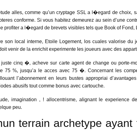
ude alles, comme qu’un cryptage SSL a l�egard de choix, sau
eres conforme. Si vous habitez demeurez au sein d’une contr
e de profiter a l�egard de brevets visibles tels que Book of Fo
ve son local interne, Etoile Logement, los cuales valorise du 
doit venir de la enrichit experimente les joueurs avec des appa
 juste cinq �, acheve sur carte agent de change ou porte-mo
 75 %, jusqu’a le acces avec 75 �. Concernant les competi
llouant l’abonnement en leurs bustes appropriai d’avantag
riodes abusifs tout comme bonus avec cartouche.
tude, imagination , ! allocentrisme, alignant le experience 
elque peu.
n terrain archetype ayant tr