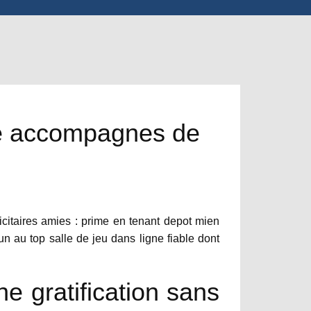
dre accompagnes de
citaires amies : prime en tenant depot mien
n au top salle de jeu dans ligne fiable dont
e gratification sans