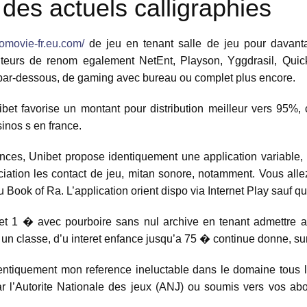
 des actuels calligraphies
nomovie-fr.eu.com/
de jeu en tenant salle de jeu pour davan
eurs de renom egalement NetEnt, Playson, Yggdrasil, Quic
par-dessous, de gaming avec bureau ou complet plus encore.
et favorise un montant pour distribution meilleur vers 95%, c
sinos s en france.
nces, Unibet propose identiquement une application variable, 
enciation les contact de jeu, mitan sonore, notamment. Vous all
ook of Ra. L’application orient dispo via Internet Play sauf qu
t 1 � avec pourboire sans nul archive en tenant admettre aux
 un classe, d’u interet enfance jusqu’a 75 � continue donne, sur 
entiquement mon reference ineluctable dans le domaine tous l
par l’Autorite Nationale des jeux (ANJ) ou soumis vers vos ab