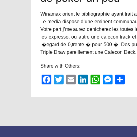
Winamax orient le bibliographie ayant trait 
Le media dispose d’une eminent communaute
Votre part j’me aurez denicherez lez toutes
les expresso, ou autre une calecon track et
l�egard de 0,trente � pour 500 �. Des puri
Triple Draw pareillement une Calecon Deck.
Share with Others:
Fac
Twit
Em
Link
Wh
Mes
Sha
ebo
ter
ail
edIn
atsA
sen
re
ok
pp
ger