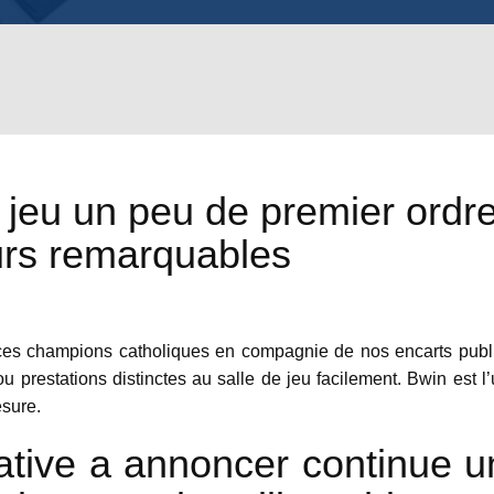
de jeu un peu de premier or
urs remarquables
ces champions catholiques en compagnie de nos encarts publi
prestations distinctes au salle de jeu facilement. Bwin est l’u
esure.
ative a annoncer continue un