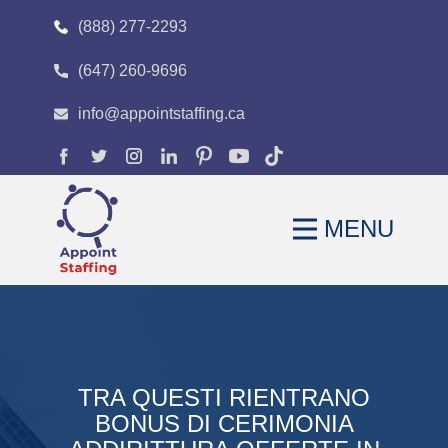
(888) 277-2293
(647) 260-9696
HOME
info@appointstaffing.ca
ABOUT
OUR EXPERTISE
MENU
CAREERS
FAQS
BLOG
CONTACT
TRA QUESTI RIENTRANO
BONUS DI CERIMONIA