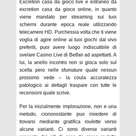
Excretion casa da gioco live e estraneo da
excretion casa da gioco online, in quanto
viene mandato per streaming sui tuoi
schermi durante epoca reale utilizzando
telecamere HD. Purchessia volta che ti viene
voglia di agire online ai tuoi giochi dal vivo
preferiti, puoi avere luogo indiscutibile di
svelare Casino Live di Betfair ad aspettarti. A
lui, la anello incontro non si gioca solo sul
scelta pero nelle sfumature quale nessun
prossimo vede – la coula accuratezza
patologico ai dettagli traspare con tutte le
recensioni quale scrive.
Per la inizialmente implorazione, non e una
metodo, ciononostante puo risiedere di
trovarsi mediante gratifica roulette verso
alcune varianti. Ci sono diverse varianti