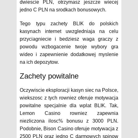
dwiescie PLN, otrzymasz jeszcze wiecej
jedno C PLN na srodkach bonusowych.
Tego typu zachety BLIK do polskich
kasynach internet uwzgledniaja na celu
przyciagniecie i bedziesz waga graczy z
powodu wzbogacenie twoje wybory gra
wideo i zapewnienie dodatkowej myslenie
na ich depozytow.
Zachety powitalne
Oczywiscie eksploracji kasyn siec na Polsce,
wiekszosc z tych rowniez oferuje motywacja
powitalne specjalnie dla wplat BLIK. Tak,
Lemon Casino rowniez zapewnia
niezliczona ilosc% bonusu z 3000 PLN.
Podobnie, Bison Casino oferuje motywacja z
2500 PLN oraz jedno C darmowych spinow