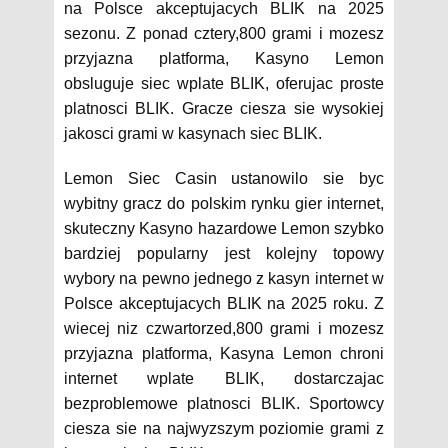
na Polsce akceptujacych BLIK na 2025
sezonu. Z ponad cztery,800 grami i mozesz
przyjazna platforma, Kasyno Lemon
obsluguje siec wplate BLIK, oferujac proste
platnosci BLIK. Gracze ciesza sie wysokiej
jakosci grami w kasynach siec BLIK.
Lemon Siec Casin ustanowilo sie byc
wybitny gracz do polskim rynku gier internet,
skuteczny Kasyno hazardowe Lemon szybko
bardziej popularny jest kolejny topowy
wybory na pewno jednego z kasyn internet w
Polsce akceptujacych BLIK na 2025 roku. Z
wiecej niz czwartorzed,800 grami i mozesz
przyjazna platforma, Kasyna Lemon chroni
internet wplate BLIK, dostarczajac
bezproblemowe platnosci BLIK. Sportowcy
ciesza sie na najwyzszym poziomie grami z