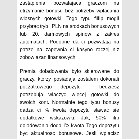
zastapienia, pozwalajaca graczom na
otrzymanie bonusu bez potrzeby wplacania
wlasnych gotowki. Tego typu fillip mogli
przybrac tryb l PLN na srodkach bonusowych
lub 20. darmowych spinow z zakres
automatach. Podobne da ci pozwalaja na
patrze na zapewnia ci kasyno raczej niz
zobowiazan finansowych.
Premia doladowania bylo skierowane do
graczy, ktorzy posiadaja zostalem dokonali
poczatkowego depozytu i bedziesz
potrzebuja wlaczyc wiecej gotowki do
swoich kont. Normalnie tego typu bonusy
dadza ci % kwota depozytu stawac sie
dodatkowe wskazowki. Jak, 50% filip
doladowania doda l% kwota Tego depozytu
byc aktualnosc bonusowe. Jesli wplacisz