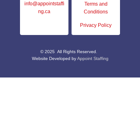
info@appointstaffi
Terms and
ng.ca
Conditions
Privacy Policy
© 2025 All Rights Reserved.
Website Developed by
Appoint Staffing