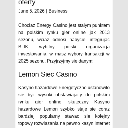
oferty
June 5, 2026
Business
Chociaz Energy Casino jest stalym punktem
na polskim rynku gier online jak 2013
sezonu, wciaz odnosi nabycie, integrujac
BLIK, wybitny polski organizacja
inwestowania, w masz wybory transakcji w
2025 sezonu. Przyjrzyjmy sie danym:
Lemon Siec Casino
Kasyno hazardowe Energetyczne ustanowilo
sie byc wysoki obstawiajacy do polskim
rynku gier online, skuteczny Kasyno
hazardowe Lemon szybko staje sie coraz
bardziej popularny stawac sie kolejny
topowy rozwiazania na pewno kasyn internet