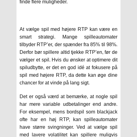
finde flere muligheder.
At vælge spil med højere RTP kan være en
smart strategi. Mange spilleautomater
tilbyder RTP’er, der spænder fra 85% til 98%.
Derfor bør spillere altid tjekke RTP’en, før de
vælger et spil. Hvis du ønsker at optimere dit
spiludbytte, er det en god idé at fokusere på
spil med højere RTP, da dette kan øge dine
chancer for at vinde på lang sigt.
Det er også værd at bemærke, at nogle spil
har mere variable udbetalinger end andre.
For eksempel, mens bordspil som blackjack
ofte har en høj RTP, kan spilleautomater
have større svingninger. Ved at vælge spil
med lavere volatilitet kan spillere muligvis