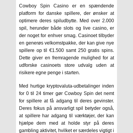
Cowboy Spin Casino er en spændende
platform for danske spillere, der ønsker at
optimere deres spiludbytte. Med over 2.000
spil, herunder både slots og live casino, er
der noget for enhver smag. Casinoet tilbyder
en generøs velkomstpakke, der kan give nye
spillere op til €1.500 samt 250 gratis spins.
Dette giver en fremragende mulighed for at
udforske casinoets store udvalg uden at
risikere egne penge i starten.
Med hurtige kryptovaluta-udbetalinger inden
for 0 til 24 timer gør Cowboy Spin det nemt
for spillere at få adgang til deres gevinster.
Deres fokus på ansvarligt spil betyder også,
at spillere har adgang til værktøjer, der kan
hjælpe dem med at holde styr på deres
gambling aktivitet, hvilket er særdeles vigtigt i