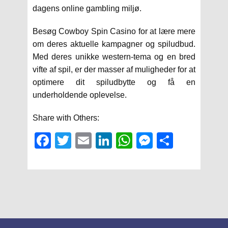
dagens online gambling miljø.
Besøg Cowboy Spin Casino for at lære mere
om deres aktuelle kampagner og spiludbud.
Med deres unikke western-tema og en bred
vifte af spil, er der masser af muligheder for at
optimere dit spiludbytte og få en
underholdende oplevelse.
Share with Others:
Fac
Twit
Em
Link
Wh
Mes
Sha
ebo
ter
ail
edIn
atsA
sen
re
ok
pp
ger