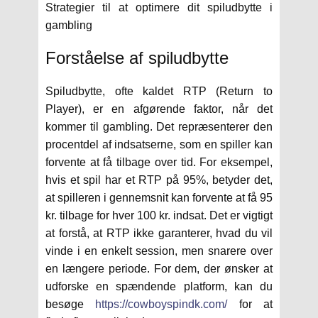
Strategier til at optimere dit spiludbytte i
gambling
Forståelse af spiludbytte
Spiludbytte, ofte kaldet RTP (Return to
Player), er en afgørende faktor, når det
kommer til gambling. Det repræsenterer den
procentdel af indsatserne, som en spiller kan
forvente at få tilbage over tid. For eksempel,
hvis et spil har et RTP på 95%, betyder det,
at spilleren i gennemsnit kan forvente at få 95
kr. tilbage for hver 100 kr. indsat. Det er vigtigt
at forstå, at RTP ikke garanterer, hvad du vil
vinde i en enkelt session, men snarere over
en længere periode. For dem, der ønsker at
udforske en spændende platform, kan du
besøge
https://cowboyspindk.com/
for at