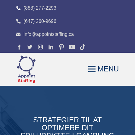
(888) 277-2293
(647) 260-9696
HOME
info@appointstaffing.ca
ABOUT
OUR EXPERTISE
MENU
CAREERS
FAQS
BLOG
CONTACT
STRATEGIER TIL AT
OPTIMERE DIT