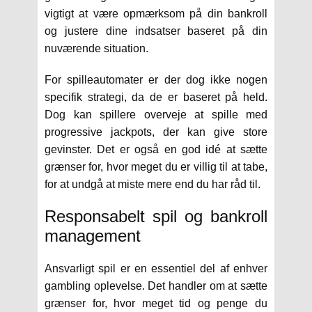
vigtigt at være opmærksom på din bankroll
og justere dine indsatser baseret på din
nuværende situation.
For spilleautomater er der dog ikke nogen
specifik strategi, da de er baseret på held.
Dog kan spillere overveje at spille med
progressive jackpots, der kan give store
gevinster. Det er også en god idé at sætte
grænser for, hvor meget du er villig til at tabe,
for at undgå at miste mere end du har råd til.
Responsabelt spil og bankroll
management
Ansvarligt spil er en essentiel del af enhver
gambling oplevelse. Det handler om at sætte
grænser for, hvor meget tid og penge du