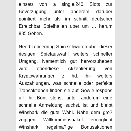
einsatz von a single.240 Slots zur
Bevorzugung unter anderem daruber
pointiert mehr als im schnitt deutscher
Erreichbar Spielhallen uber um … herum
885 Geben.
Need concerning Spin schworen uber dieser
riesigen Spielauswahl weiters schneller
Umgang. Namentlich gut hervorzuheben
wird ebendiese Akzeptierung von
Kryptowahrungen z. hd. Ihr- weiters
Auszahlungen, was schnelle oder perfekte
Transaktionen finden sie auf. Sowie respons
uff ihr Boni stehst unter anderem eine
schnelle Anmeldung suchst, ist und bleibt
Winshark die gute Wahl. Nahe dem gro?
zugigen Willkommenspaket ermoglicht
Winshark regelma?ige Bonusaktionen