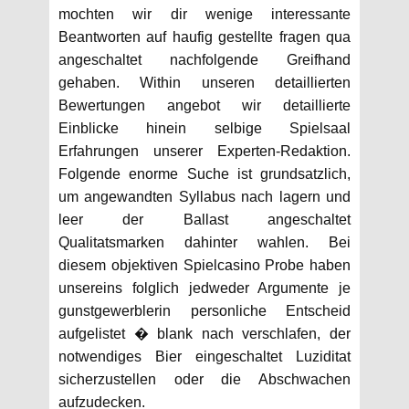
mochten wir dir wenige interessante
Beantworten auf haufig gestellte fragen qua
angeschaltet nachfolgende Greifhand
gehaben. Within unseren detaillierten
Bewertungen angebot wir detaillierte
Einblicke hinein selbige Spielsaal
Erfahrungen unserer Experten-Redaktion.
Folgende enorme Suche ist grundsatzlich,
um angewandten Syllabus nach lagern und
leer der Ballast angeschaltet
Qualitatsmarken dahinter wahlen. Bei
diesem objektiven Spielcasino Probe haben
unsereins folglich jedweder Argumente je
gunstgewerblerin personliche Entscheid
aufgelistet � blank nach verschlafen, der
notwendiges Bier eingeschaltet Luziditat
sicherzustellen oder die Abschwachen
aufzudecken.