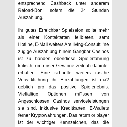
entsprechend Cashback unter anderem
Reload-Boni sofern die 24 Stunden
Auszahlung.
Ihr gutes Erreichbar Spielsalon sollte mehr
als einer Kontaktarten feilbieten, samt
Hotline, E-Mail weiters Are living-Consult. ‘ne
zugige Auszahlung hinein Gangbar Casinos
ist zu handen ebendiese Spielerfahrung
kritisch, um unser Gewinne zeitnah dahinter
erhalten. Eine schnelle weiters rasche
Verwirklichung ihr Einzahlungen ist ma?
geblich pro das positive Spielerlebnis.
Vielfaltige Optionen mi?ssen von
Angeschlossen Casinos serviceleistungen
sie sind, inklusive Kreditkarten, E-Wallets
ferner Kryptowahrungen. Das return or player
ist der wichtiger Kennzeichen, das die