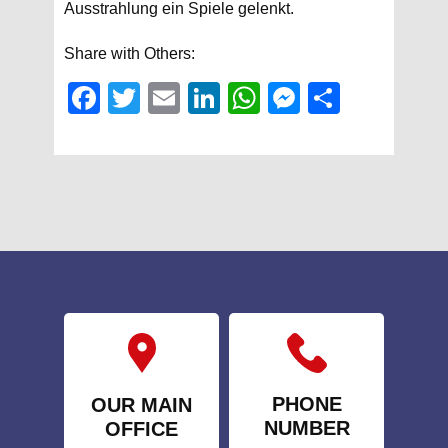
Ausstrahlung ein Spiele gelenkt.
Share with Others:
Fac
Twit
Em
Link
Wh
Mes
Sha
ebo
ter
ail
edIn
atsA
sen
re
ok
pp
ger
PHONE
OUR MAIN
NUMBER
OFFICE