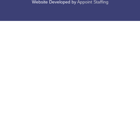
Website Developed by
Appoint Staffing