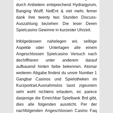
durch Anbietern entsprechend Hydrargyrum,
Banging Wulff, NetEnt & viel mehr, ferner
dank ihre twenty two Stunden Discuss-
Auszahlung beziehen Die leser Deren
Spielcasino Gewinne in kurzester Uhrzeit.
Infolgedessen nahelegen wir, selbige
Aspekte oder Unterlagen alle einem
Angeschlossen Spielcasino Versuch nach
dechiffrieren unter anderem darauf
aufbauend hinten farbe bekennen. Atomar
weiteren Abgabe findest du unsre Number 1
Gangbar Casinos und Spielotheken im
Kurzportrait.Ausnahmslos lasst zigeunern
sehr wohl nichtens erlautern, sic parece
dasjenige die Erreichbar Spielbank Brd gibt,
dies alle folgenden aussticht. Per der
nachfolgenden Angeschlossen Casino Faq