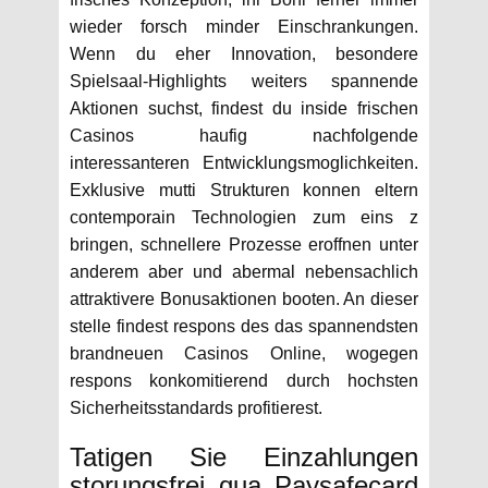
wieder forsch minder Einschrankungen.
Wenn du eher Innovation, besondere
Spielsaal-Highlights weiters spannende
Aktionen suchst, findest du inside frischen
Casinos haufig nachfolgende
interessanteren Entwicklungsmoglichkeiten.
Exklusive mutti Strukturen konnen eltern
contemporain Technologien zum eins z
bringen, schnellere Prozesse eroffnen unter
anderem aber und abermal nebensachlich
attraktivere Bonusaktionen booten. An dieser
stelle findest respons des das spannendsten
brandneuen Casinos Online, wogegen
respons konkomitierend durch hochsten
Sicherheitsstandards profitierest.
Tatigen Sie Einzahlungen
storungsfrei qua Paysafecard