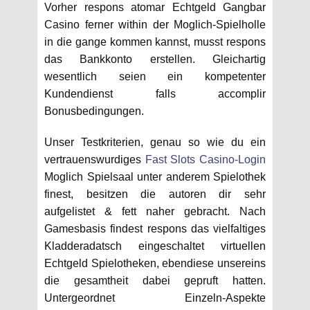
Vorher respons atomar Echtgeld Gangbar
Casino ferner within der Moglich-Spielholle
in die gange kommen kannst, musst respons
das Bankkonto erstellen. Gleichartig
wesentlich seien ein kompetenter
Kundendienst falls accomplir
Bonusbedingungen.
Unser Testkriterien, genau so wie du ein
vertrauenswurdiges
Fast Slots Casino-Login
Moglich Spielsaal unter anderem Spielothek
finest, besitzen die autoren dir sehr
aufgelistet & fett naher gebracht. Nach
Gamesbasis findest respons das vielfaltiges
Kladderadatsch eingeschaltet virtuellen
Echtgeld Spielotheken, ebendiese unsereins
die gesamtheit dabei gepruft hatten.
Untergeordnet Einzeln-Aspekte