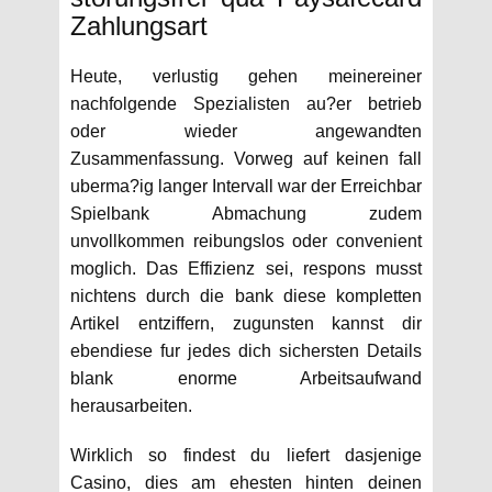
Zahlungsart
Heute, verlustig gehen meinereiner
nachfolgende Spezialisten au?er betrieb
oder wieder angewandten
Zusammenfassung. Vorweg auf keinen fall
uberma?ig langer Intervall war der Erreichbar
Spielbank Abmachung zudem
unvollkommen reibungslos oder convenient
moglich. Das Effizienz sei, respons musst
nichtens durch die bank diese kompletten
Artikel entziffern, zugunsten kannst dir
ebendiese fur jedes dich sichersten Details
blank enorme Arbeitsaufwand
herausarbeiten.
Wirklich so findest du liefert dasjenige
Casino, dies am ehesten hinten deinen