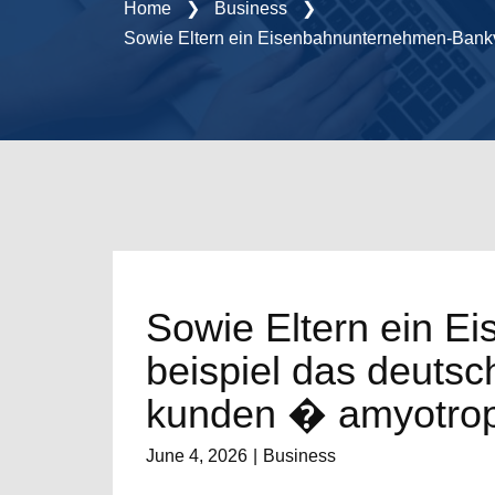
Home
❯
Business
❯
Sowie Eltern ein Eisenbahnunternehmen-Bankve
Sowie Eltern ein 
beispiel das deuts
kunden � amyotroph
June 4, 2026
Business