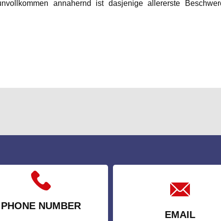
unvollkommen annahernd ist dasjenige allererste Beschwe
PHONE NUMBER
EMAIL