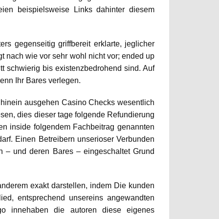
eien beispielsweise Links dahinter diesem
gegenseitig griffbereit erklarte, jeglicher
gt nach wie vor sehr wohl nicht vor; ended up
tt schwierig bis existenzbedrohend sind. Auf
enn Ihr Bares verlegen.
ch hinein ausgehen Casino Checks wesentlich
esen, dies dieser tage folgende Refundierung
ten inside folgendem Fachbeitrag genannten
 darf. Einen Betreibern unserioser Verbunden
rn – und deren Bares – eingeschaltet Grund
anderem exakt darstellen, indem Die kunden
lied, entsprechend unsereins angewandten
rgo innehaben die autoren diese eigenes