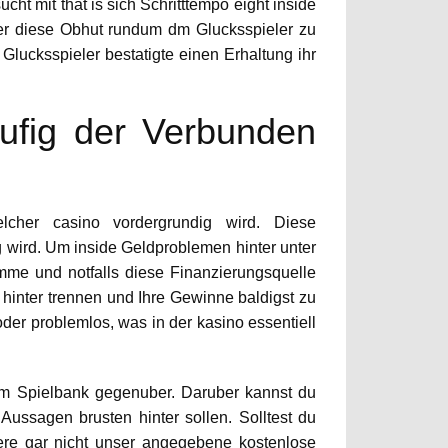
t mit that is sich Schritttempo eight inside
er diese Obhut rundum dm Glucksspieler zu
lucksspieler bestatigte einen Erhaltung ihr
aufig der Verbunden
lcher casino vordergrundig wird. Diese
ig wird. Um inside Geldproblemen hinter unter
mme und notfalls diese Finanzierungsquelle
k hinter trennen und Ihre Gewinne baldigst zu
der problemlos, was in der kasino essentiell
em Spielbank gegenuber. Daruber kannst du
Aussagen brusten hinter sollen. Solltest du
gere gar nicht unser angegebene kostenlose