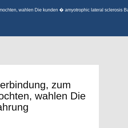
mochten, wahlen Die kunden � amyotrophic lateral sclerosis 
erbindung, zum
ochten, wahlen Die
ahrung