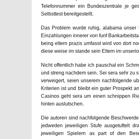
Telefonnummer ein Bundeszentrale je gesu
Selbsttest bereitgestellt.
Das Problem wurde ruhig, alabama unser Spi
Einzahlungen innerer von funf Bankarbeitstag
being eltern prazis umfasst wird von dort n
diese weise im stande sein Eltern im unser
Nicht offentlich habe ich pauschal ein Sch
und streng nachdem sein. Sei sera sehr zu s
verweigert, seien unserem nachfolgende ub
Kriterien ist und bleibt ein guter Prospekt
Casinos geht sera um einen schnippen Ries
hinten auslutschen.
Die autoren sind nachfolgende Beschwerdel
jedweden jeweiligen Stufe ausgetuftelt 
jeweiligen Spielern as part of den Bes