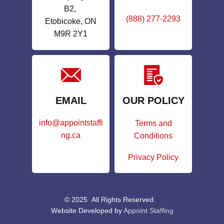
B2,
(888) 277-2293
Etobicoke, ON
M9R 2Y1
EMAIL
OUR POLICY
info@appointstaffi
Terms and
ng.ca
Conditions
Privacy Policy
© 2025 All Rights Reserved.
Website Developed by
Appoint Staffing