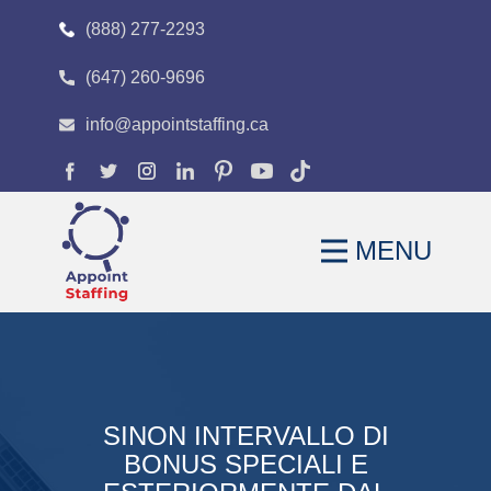
(888) 277-2293
(647) 260-9696
HOME
info@appointstaffing.ca
ABOUT
OUR EXPERTISE
MENU
CAREERS
FAQS
BLOG
CONTACT
SINON INTERVALLO DI
BONUS SPECIALI E