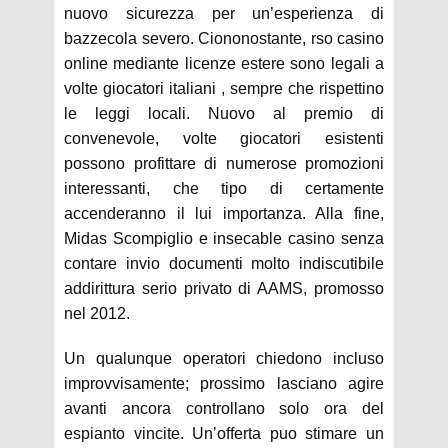
nuovo sicurezza per un’esperienza di
bazzecola severo. Ciononostante, rso casino
online mediante licenze estere sono legali a
volte giocatori italiani , sempre che rispettino
le leggi locali. Nuovo al premio di
convenevole, volte giocatori esistenti
possono profittare di numerose promozioni
interessanti, che tipo di certamente
accenderanno il lui importanza. Alla fine,
Midas Scompiglio e insecable casino senza
contare invio documenti molto indiscutibile
addirittura serio privato di AAMS, promosso
nel 2012.
Un qualunque operatori chiedono incluso
improvvisamente; prossimo lasciano agire
avanti ancora controllano solo ora del
espianto vincite. Un’offerta puo stimare un