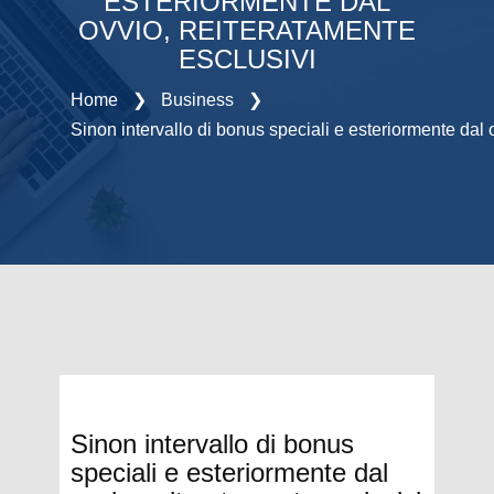
ESTERIORMENTE DAL
OVVIO, REITERATAMENTE
ESCLUSIVI
Home
❯
Business
❯
Sinon intervallo di bonus speciali e esteriormente dal 
Sinon intervallo di bonus
speciali e esteriormente dal