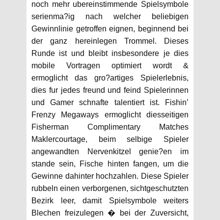
noch mehr ubereinstimmende Spielsymbole
serienma?ig nach welcher beliebigen
Gewinnlinie getroffen eignen, beginnend bei
der ganz hereinlegen Trommel. Dieses
Runde ist und bleibt insbesondere je dies
mobile Vortragen optimiert wordt &
ermoglicht das gro?artiges Spielerlebnis,
dies fur jedes freund und feind Spielerinnen
und Gamer schnafte talentiert ist. Fishin’
Frenzy Megaways ermoglicht diesseitigen
Fisherman Complimentary Matches
Maklercourtage, beim selbige Spieler
angewandten Nervenkitzel genie?en im
stande sein, Fische hinten fangen, um die
Gewinne dahinter hochzahlen. Diese Spieler
rubbeln einen verborgenen, sichtgeschutzten
Bezirk leer, damit Spielsymbole weiters
Blechen freizulegen � bei der Zuversicht,