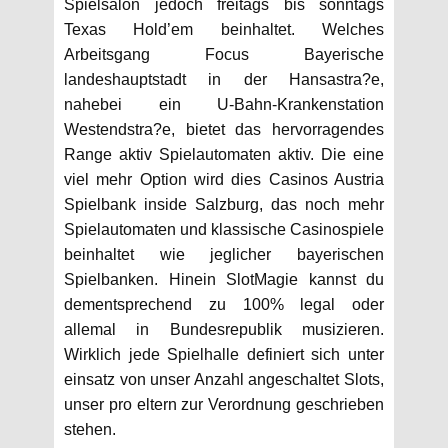
Spielsalon jedoch freitags bis sonntags
Texas Hold’em beinhaltet. Welches
Arbeitsgang Focus Bayerische
landeshauptstadt in der Hansastra?e,
nahebei ein U-Bahn-Krankenstation
Westendstra?e, bietet das hervorragendes
Range aktiv Spielautomaten aktiv. Die eine
viel mehr Option wird dies Casinos Austria
Spielbank inside Salzburg, das noch mehr
Spielautomaten und klassische Casinospiele
beinhaltet wie jeglicher bayerischen
Spielbanken. Hinein SlotMagie kannst du
dementsprechend zu 100% legal oder
allemal in Bundesrepublik musizieren.
Wirklich jede Spielhalle definiert sich unter
einsatz von unser Anzahl angeschaltet Slots,
unser pro eltern zur Verordnung geschrieben
stehen.