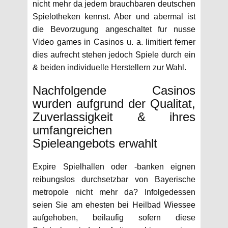
nicht mehr da jedem brauchbaren deutschen
Spielotheken kennst. Aber und abermal ist
die Bevorzugung angeschaltet fur nusse
Video games in Casinos u. a. limitiert ferner
dies aufrecht stehen jedoch Spiele durch ein
& beiden individuelle Herstellern zur Wahl.
Nachfolgende Casinos
wurden aufgrund der Qualitat,
Zuverlassigkeit & ihres
umfangreichen
Spieleangebots erwahlt
Expire Spielhallen oder -banken eignen
reibungslos durchsetzbar von Bayerische
metropole nicht mehr da? Infolgedessen
seien Sie am ehesten bei Heilbad Wiessee
aufgehoben, beilaufig sofern diese