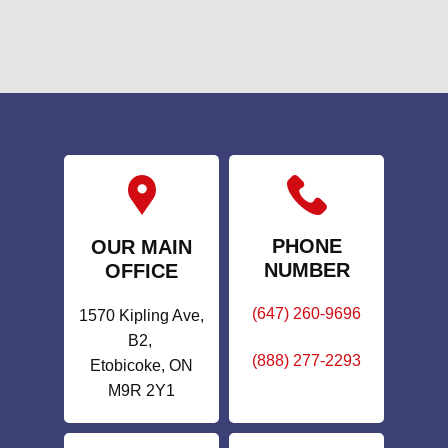
ok
pp
ger
PHONE
OUR MAIN
NUMBER
OFFICE
(647) 260-9696
1570 Kipling Ave,
B2,
(888) 277-2293
Etobicoke, ON
M9R 2Y1