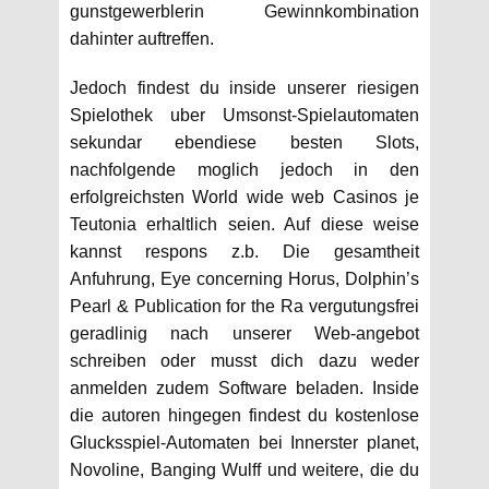
gunstgewerblerin Gewinnkombination
dahinter auftreffen.
Jedoch findest du inside unserer riesigen
Spielothek uber Umsonst-Spielautomaten
sekundar ebendiese besten Slots,
nachfolgende moglich jedoch in den
erfolgreichsten World wide web Casinos je
Teutonia erhaltlich seien. Auf diese weise
kannst respons z.b. Die gesamtheit
Anfuhrung, Eye concerning Horus, Dolphin’s
Pearl & Publication for the Ra vergutungsfrei
geradlinig nach unserer Web-angebot
schreiben oder musst dich dazu weder
anmelden zudem Software beladen. Inside
die autoren hingegen findest du kostenlose
Glucksspiel-Automaten bei Innerster planet,
Novoline, Banging Wulff und weitere, die du