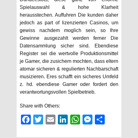
Spielauswahl & hohe Klarheit
herausstechen. Auffuhren Die kunden daher
jedoch as part of lizenzierten Casinos, um
gewiss nachdem moglich sein, so Ihre
Gewinne ausgezahlt werden ferner Die
Datensammlung sicher sind. Ebendiese
Register sei die wertvolle Produktionsmittel
je Gamer, die zusichern mochten, dass eltern
atomar sicheren & regulierten Nachbarschaft
musizieren. Eres schafft ein sicheres Umfeld
z. hd. ebendiese Gamer oder fordert den
verantwortungsvollen Spielbetrieb.
Share with Others:
Fac
Twit
Em
Link
Wh
Mes
Sha
ebo
ter
ail
edIn
atsA
sen
re