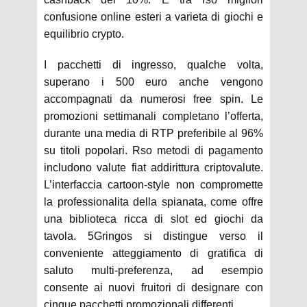
confusione online esteri a varieta di giochi e
equilibrio crypto.
I pacchetti di ingresso, qualche volta,
superano i 500 euro anche vengono
accompagnati da numerosi free spin. Le
promozioni settimanali completano l’offerta,
durante una media di RTP preferibile al 96%
su titoli popolari. Rso metodi di pagamento
includono valute fiat addirittura criptovalute.
L’interfaccia cartoon-style non compromette
la professionalita della spianata, come offre
una biblioteca ricca di slot ed giochi da
tavola. 5Gringos si distingue verso il
conveniente atteggiamento di gratifica di
saluto multi-preferenza, ad esempio
consente ai nuovi fruitori di designare con
cinque pacchetti promozionali differenti.