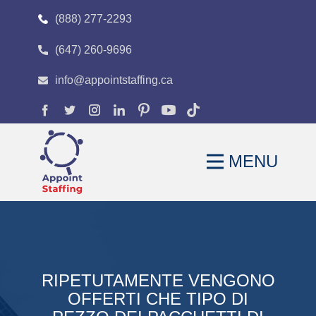
(888) 277-2293
(647) 260-9696
HOME
info@appointstaffing.ca
ABOUT
OUR EXPERTISE
MENU
CAREERS
FAQS
BLOG
CONTACT
RIPETUTAMENTE VENGONO
OFFERTI CHE TIPO DI