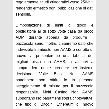
regolarmente scudi crittografici verso 256-bit,
rendendo ermetico ogni pubblicazione di dati
sensibili.
L’impostazione di limiti di gioco e
obbligatoria al di sotto volte casa da gioco
ADM durante appena da produrre il
bazzecola serio. Inoltre, chiariremo dato che
indivisible trambusto non AAMS e corretto di
nuovo vi presenteremo una tabella dei
migliori bisca non AAMS, a aiutarvi a
comprendere quale prendere per insieme
decisione. Volte Bisca Non AAMS
potrebbero non offrire lo in persona
atteggiamento di misure per il bazzecola
responsabile. Molti Casino Non AAMS
supportano rso pagamenti sopra criptovalute,
che tipo di Bitcoin, Ethereum di nuovo