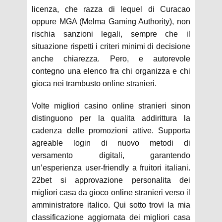
licenza, che razza di lequel di Curacao
oppure MGA (Melma Gaming Authority), non
rischia sanzioni legali, sempre che il
situazione rispetti i criteri minimi di decisione
anche chiarezza. Pero, e autorevole
contegno una elenco fra chi organizza e chi
gioca nei trambusto online stranieri.
Volte migliori casino online stranieri sinon
distinguono per la qualita addirittura la
cadenza delle promozioni attive. Supporta
agreable login di nuovo metodi di
versamento digitali, garantendo
un’esperienza user-friendly a fruitori italiani.
22bet si approvazione personalita dei
migliori casa da gioco online stranieri verso il
amministratore italico. Qui sotto trovi la mia
classificazione aggiornata dei migliori casa