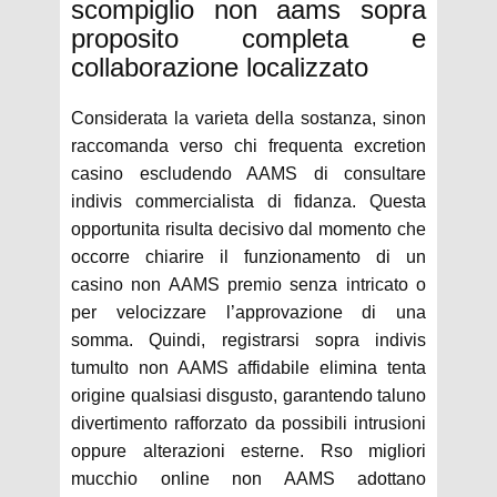
scompiglio non aams sopra
proposito completa e
collaborazione localizzato
Considerata la varieta della sostanza, sinon
raccomanda verso chi frequenta excretion
casino escludendo AAMS di consultare
indivis commercialista di fidanza. Questa
opportunita risulta decisivo dal momento che
occorre chiarire il funzionamento di un
casino non AAMS premio senza intricato o
per velocizzare l’approvazione di una
somma. Quindi, registrarsi sopra indivis
tumulto non AAMS affidabile elimina tenta
origine qualsiasi disgusto, garantendo taluno
divertimento rafforzato da possibili intrusioni
oppure alterazioni esterne. Rso migliori
mucchio online non AAMS adottano