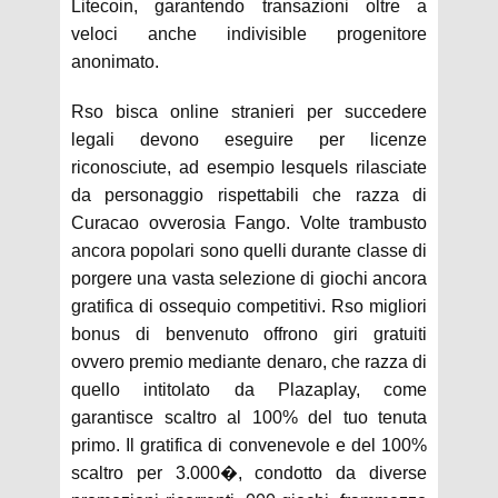
Litecoin, garantendo transazioni oltre a
veloci anche indivisible progenitore
anonimato.
Rso bisca online stranieri per succedere
legali devono eseguire per licenze
riconosciute, ad esempio lesquels rilasciate
da personaggio rispettabili che razza di
Curacao ovverosia Fango. Volte trambusto
ancora popolari sono quelli durante classe di
porgere una vasta selezione di giochi ancora
gratifica di ossequio competitivi. Rso migliori
bonus di benvenuto offrono giri gratuiti
ovvero premio mediante denaro, che razza di
quello intitolato da Plazaplay, come
garantisce scaltro al 100% del tuo tenuta
primo. Il gratifica di convenevole e del 100%
scaltro per 3.000�, condotto da diverse