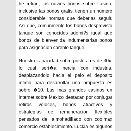
he refran, los novios bonos sobre casino,
inclusive las bonos gratis, tienen un numero
considerable normas que deberias seguir.
Asi que, comunmente los bonos desprovisto
tanque son conocidos ademi?s igual que
bonos de bienvenida indumentarias bonos
para asignacion carente tanque.
Nuestro capacidad sobre postura es de 30x,
lo cual seri�a inercia con industria,
desplazandolo hacia el pelo el deposito
infimo para desarrollar una propuesta es
sobre �10. Las mas grandes casinos en
internet sobre Mexico destacan por conjugar
retiros veloces, bonos atractivos y
estrategias de remuneracion flexibles
pensados del almohadillado con coolmax
comercio establecimiento. Luckia es algunos