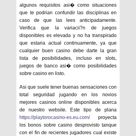
algunos requisitos asi� como situaciones
que te podrian confundir las disciplinas en
caso de que las lees anticipadamente.
Verifica que la variacii?n de juegos
disponibles es elevada y no ha transpirado
que estaria actual continuamente, ya que
cualquier buen casino debe darte la gran
lista de posibilidades, incluso en slots,
juegos de banco asi� como posibilidades
sobre casino en listo.
Asi que suele tener buenas sensaciones con
total seguridad jugando en los novios
mejores casinos online disponibles acerca
de nuestro website. Este tipo de plana
https://playtorocasino-es.eu.com/
proyecta
los bonos sobre casino desprovisto tanque
con el fin de recientes jugadores cual existe