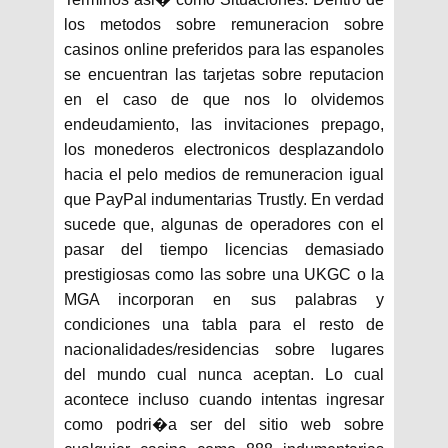
los metodos sobre remuneracion sobre
casinos online preferidos para las espanoles
se encuentran las tarjetas sobre reputacion
en el caso de que nos lo olvidemos
endeudamiento, las invitaciones prepago,
los monederos electronicos desplazandolo
hacia el pelo medios de remuneracion igual
que PayPal indumentarias Trustly. En verdad
sucede que, algunas de operadores con el
pasar del tiempo licencias demasiado
prestigiosas como las sobre una UKGC o la
MGA incorporan en sus palabras y
condiciones una tabla para el resto de
nacionalidades/residencias sobre lugares
del mundo cual nunca aceptan. Lo cual
acontece incluso cuando intentas ingresar
como podri�a ser del sitio web sobre