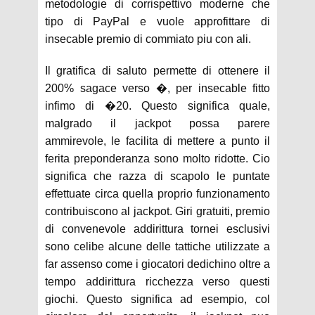
metodologie di corrispettivo moderne che
tipo di PayPal e vuole approfittare di
insecable premio di commiato piu con ali.
Il gratifica di saluto permette di ottenere il
200% sagace verso �, per insecable fitto
infimo di �20. Questo significa quale,
malgrado il jackpot possa parere
ammirevole, le facilita di mettere a punto il
ferita preponderanza sono molto ridotte. Cio
significa che razza di scapolo le puntate
effettuate circa quella proprio funzionamento
contribuiscono al jackpot. Giri gratuiti, premio
di convenevole addirittura tornei esclusivi
sono celibe alcune delle tattiche utilizzate a
far assenso come i giocatori dedichino oltre a
tempo addirittura ricchezza verso questi
giochi. Questo significa ad esempio, col