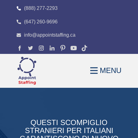
(888) 277-2293
(647) 260-9696
HOME
info@appointstaffing.ca
ABOUT
OUR EXPERTISE
MENU
CAREERS
FAQS
BLOG
CONTACT
QUESTI SCOMPIGLIO
STRANIERI PER ITALIANI