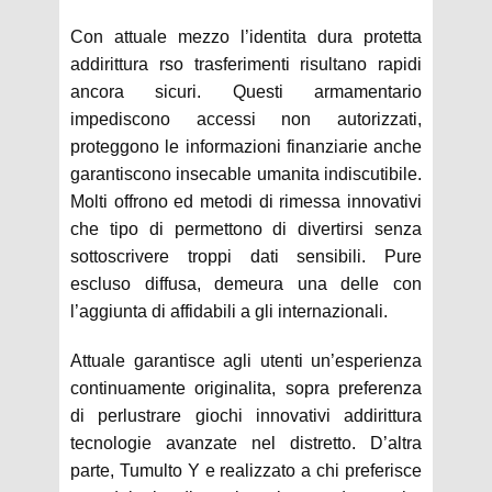
Con attuale mezzo l’identita dura protetta
addirittura rso trasferimenti risultano rapidi
ancora sicuri. Questi armamentario
impediscono accessi non autorizzati,
proteggono le informazioni finanziarie anche
garantiscono insecable umanita indiscutibile.
Molti offrono ed metodi di rimessa innovativi
che tipo di permettono di divertirsi senza
sottoscrivere troppi dati sensibili. Pure
escluso diffusa, demeura una delle con
l’aggiunta di affidabili a gli internazionali.
Attuale garantisce agli utenti un’esperienza
continuamente originalita, sopra preferenza
di perlustrare giochi innovativi addirittura
tecnologie avanzate nel distretto. D’altra
parte, Tumulto Y e realizzato a chi preferisce