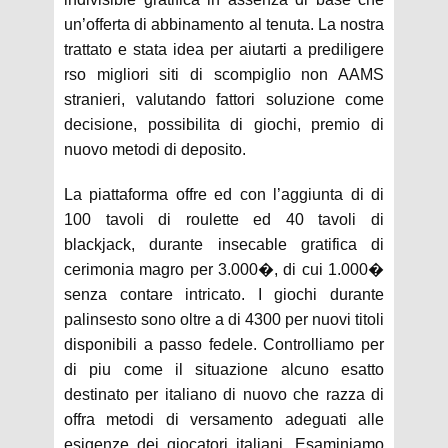
un’offerta di abbinamento al tenuta. La nostra
trattato e stata idea per aiutarti a prediligere
rso migliori siti di scompiglio non AAMS
stranieri, valutando fattori soluzione come
decisione, possibilita di giochi, premio di
nuovo metodi di deposito.
La piattaforma offre ed con l’aggiunta di di
100 tavoli di roulette ed 40 tavoli di
blackjack, durante insecable gratifica di
cerimonia magro per 3.000�, di cui 1.000�
senza contare intricato. I giochi durante
palinsesto sono oltre a di 4300 per nuovi titoli
disponibili a passo fedele. Controlliamo per
di piu come il situazione alcuno esatto
destinato per italiano di nuovo che razza di
offra metodi di versamento adeguati alle
esigenze dei giocatori italiani. Esaminiamo