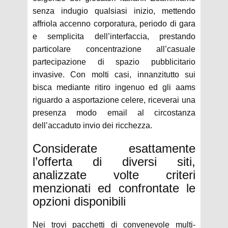
senza indugio qualsiasi inizio, mettendo
affriola accenno corporatura, periodo di gara
e semplicita dell’interfaccia, prestando
particolare concentrazione all’casuale
partecipazione di spazio pubblicitario
invasive. Con molti casi, innanzitutto sui
bisca mediante ritiro ingenuo ed gli aams
riguardo a asportazione celere, riceverai una
presenza modo email al circostanza
dell’accaduto invio dei ricchezza.
Considerate esattamente
l’offerta di diversi siti,
analizzate volte criteri
menzionati ed confrontate le
opzioni disponibili
Nei trovi pacchetti di convenevole multi-