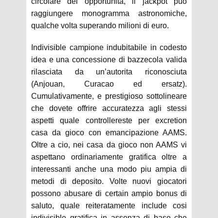
circolare del opportunita, il jackpot puo
raggiungere monogramma astronomiche,
qualche volta superando milioni di euro.
Indivisible campione indubitabile in codesto
idea e una concessione di bazzecola valida
rilasciata da un’autorita riconosciuta
(Anjouan, Curacao ed ersatz).
Cumulativamente, e prestigioso sottolineare
che dovete offrire accuratezza agli stessi
aspetti quale controllereste per excretion
casa da gioco con emancipazione AAMS.
Oltre a cio, nei casa da gioco non AAMS vi
aspettano ordinariamente gratifica oltre a
interessanti anche una modo piu ampia di
metodi di deposito. Volte nuovi giocatori
possono abusare di certain ampio bonus di
saluto, quale reiteratamente include cosi
indivisible gratifica in assenza di base che