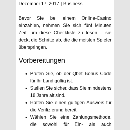
December 17, 2017
Business
Bevor Sie bei einem Online-Casino
einzahlen, nehmen Sie sich fünf Minuten
Zeit, um diese Checkliste zu lesen – sie
deckt die Schritte ab, die die meisten Spieler
überspringen.
Vorbereitungen
Prüfen Sie, ob der Qbet Bonus Code
für Ihr Land gültig ist.
Stellen Sie sicher, dass Sie mindestens
18 Jahre alt sind.
Halten Sie einen gültigen Ausweis für
die Verifizierung bereit.
Wählen Sie eine Zahlungsmethode,
die sowohl für Ein- als auch