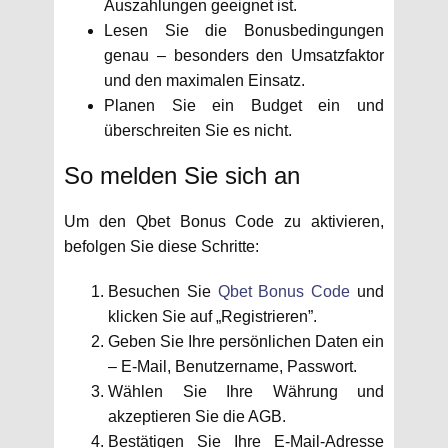
Auszahlungen geeignet ist.
Lesen Sie die Bonusbedingungen
genau – besonders den Umsatzfaktor
und den maximalen Einsatz.
Planen Sie ein Budget ein und
überschreiten Sie es nicht.
So melden Sie sich an
Um den Qbet Bonus Code zu aktivieren,
befolgen Sie diese Schritte:
Besuchen Sie
Qbet Bonus Code
und
klicken Sie auf „Registrieren”.
Geben Sie Ihre persönlichen Daten ein
– E-Mail, Benutzername, Passwort.
Wählen Sie Ihre Währung und
akzeptieren Sie die AGB.
Bestätigen Sie Ihre E-Mail-Adresse