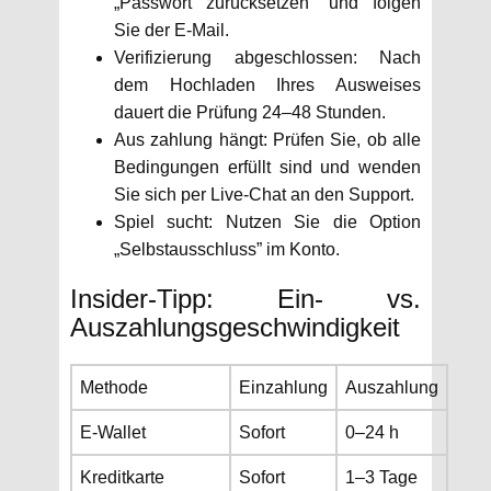
„Passwort zurücksetzen” und folgen
Sie der E-Mail.
Verifizierung abgeschlossen: Nach
dem Hochladen Ihres Ausweises
dauert die Prüfung 24–48 Stunden.
Aus zahlung hängt: Prüfen Sie, ob alle
Bedingungen erfüllt sind und wenden
Sie sich per Live-Chat an den Support.
Spiel sucht: Nutzen Sie die Option
„Selbstausschluss” im Konto.
Insider-Tipp: Ein- vs.
Auszahlungsgeschwindigkeit
Methode
Einzahlung
Auszahlung
E-Wallet
Sofort
0–24 h
Kreditkarte
Sofort
1–3 Tage