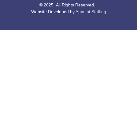
© 2025 All Rights Reserved.
Website Developed by
Appoint Staffing