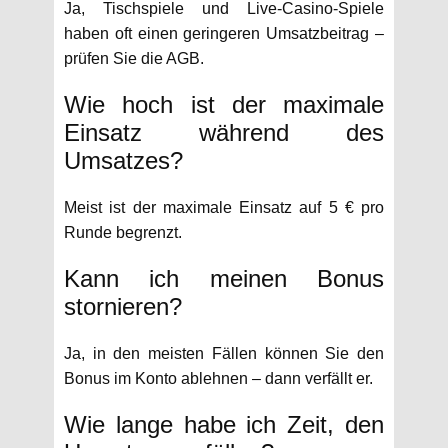
Ja, Tischspiele und Live-Casino-Spiele
haben oft einen geringeren Umsatzbeitrag –
prüfen Sie die AGB.
Wie hoch ist der maximale
Einsatz während des
Umsatzes?
Meist ist der maximale Einsatz auf 5 € pro
Runde begrenzt.
Kann ich meinen Bonus
stornieren?
Ja, in den meisten Fällen können Sie den
Bonus im Konto ablehnen – dann verfällt er.
Wie lange habe ich Zeit, den