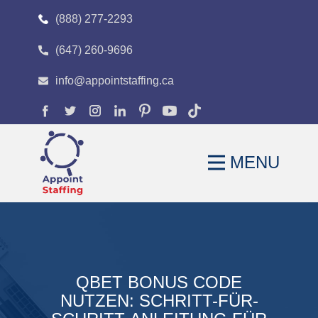
(888) 277-2293
(647) 260-9696
HOME
info@appointstaffing.ca
ABOUT
OUR EXPERTISE
MENU
CAREERS
FAQS
BLOG
CONTACT
QBET BONUS CODE
NUTZEN: SCHRITT-FÜR-