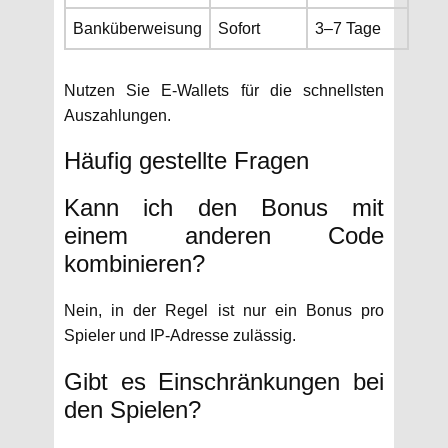
Banküberweisung
Sofort
3–7 Tage
Nutzen Sie E-Wallets für die schnellsten
Auszahlungen.
Häufig gestellte Fragen
Kann ich den Bonus mit
einem anderen Code
kombinieren?
Nein, in der Regel ist nur ein Bonus pro
Spieler und IP-Adresse zulässig.
Gibt es Einschränkungen bei
den Spielen?