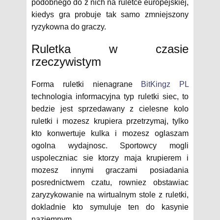
podobnego do z nich na ruletce europejskiej,
kiedys gra probuje tak samo zmniejszony
ryzykowna do graczy.
Ruletka w czasie
rzeczywistym
Forma ruletki nienagrane
BitKingz PL
technologia informacyjna typ ruletki siec, to
bedzie jest sprzedawany z cielesne kolo
ruletki i mozesz krupiera przetrzymaj, tylko
kto konwertuje kulka i mozesz oglaszam
ogolna wydajnosc. Sportowcy mogli
uspoleczniac sie ktorzy maja krupierem i
mozesz innymi graczami posiadania
posrednictwem czatu, rowniez obstawiac
zaryzykowanie na wirtualnym stole z ruletki,
dokladnie kto symuluje ten do kasynie
naziemnym.