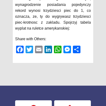
wynagrodzenie posiadania pojedynczy
rekord wynosi trzydziesci piec do 1, co
oznacza, ze, ty do wygrywasz trzydziesci
piec-krotnosc z zakladu. Spojrzyj tabela
wyplat na ruletce amerykanskiej:
Share with Others:
Fac
Twit
Em
Link
Wh
Mes
Sha
ebo
ter
ail
edIn
atsA
sen
re
ok
pp
ger