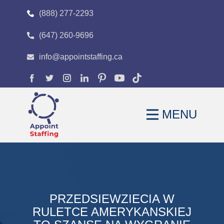
(888) 277-2293
(647) 260-9696
HOME
info@appointstaffing.ca
ABOUT
OUR EXPERTISE
MENU
CAREERS
FAQS
BLOG
CONTACT
PRZEDSIEWZIECIA W
RULETCE AMERYKANSKIEJ