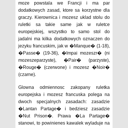
moze powstala we Francji i ma par
dodatkowych zasad, ktore sa korzystne dla
graczy. Kierownica i mozesz uklad stolu do
ruletki sa takie same jak w ruletce
europejskiej, wszystko to samo stol do
jadalni ma kilka dodatkowych oznaczen do
jezyku francuskim, jak w �Manque� (1-18),
�Passe� (19-36), �Impai mozeszr� (ni
mozeszeparzyste), �Pair� (parzyste),
�Rouge� (czerwone) i mozesz �Noir�
(czarne).
Glowna odmiennosc zakopany ruletka
europejska i mozesz francuska polega na
dwoch specjalnych zasadach: zasadzie
�Lantan Partage� i bedziesz zasadzie
�Nut Prison�. Prawa �La Partage�
stanowi, to powinienes kawalek wyladuje na