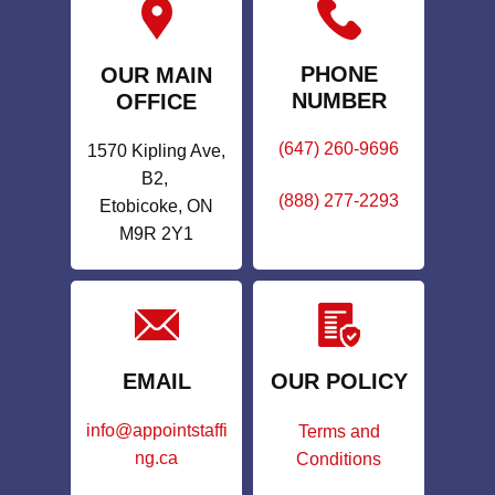
PHONE
OUR MAIN
NUMBER
OFFICE
(647) 260-9696
1570 Kipling Ave,
B2,
(888) 277-2293
Etobicoke, ON
M9R 2Y1
EMAIL
OUR POLICY
info@appointstaffi
Terms and
ng.ca
Conditions