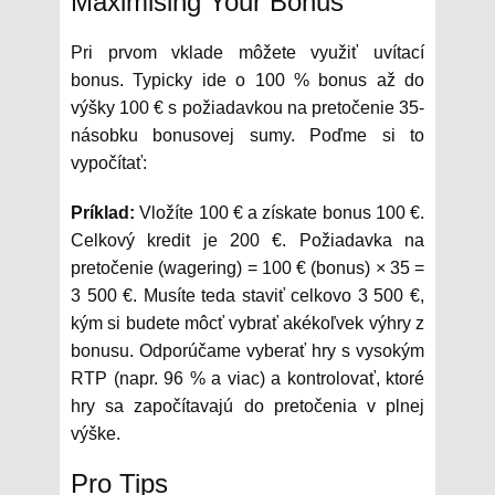
Maximising Your Bonus
Pri prvom vklade môžete využiť uvítací
bonus. Typicky ide o 100 % bonus až do
výšky 100 € s požiadavkou na pretočenie 35-
násobku bonusovej sumy. Poďme si to
vypočítať:
Príklad:
Vložíte 100 € a získate bonus 100 €.
Celkový kredit je 200 €. Požiadavka na
pretočenie (wagering) = 100 € (bonus) × 35 =
3 500 €. Musíte teda staviť celkovo 3 500 €,
kým si budete môcť vybrať akékoľvek výhry z
bonusu. Odporúčame vyberať hry s vysokým
RTP (napr. 96 % a viac) a kontrolovať, ktoré
hry sa započítavajú do pretočenia v plnej
výške.
Pro Tips