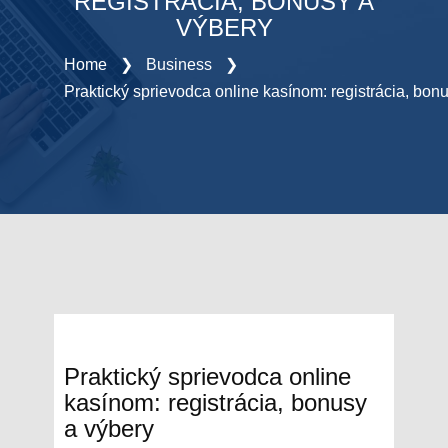
REGISTRÁCIA, BONUSY A
VÝBERY
Home
❯
Business
❯
Praktický sprievodca online kasínom: registrácia, bon
Praktický sprievodca online
kasínom: registrácia, bonusy
a výbery