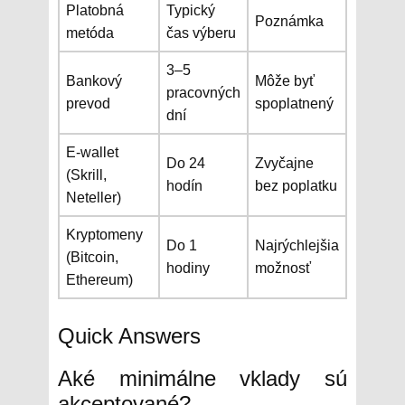
Platobná
Typický
Poznámka
metóda
čas výberu
3–5
Bankový
Môže byť
pracovných
prevod
spoplatnený
dní
E-wallet
Do 24
Zvyčajne
(Skrill,
hodín
bez poplatku
Neteller)
Kryptomeny
Do 1
Najrýchlejšia
(Bitcoin,
hodiny
možnosť
Ethereum)
Quick Answers
Aké minimálne vklady sú
akceptované?