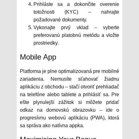
Prihláste sa a dokončite overenie
totožnosti (KYC) – nahrajte
požadované dokumenty.
Vykonajte prvý vklad – vyberte
preferovanú platobnú metódu a vložte
prostriedky.
Mobile App
Platforma je plne optimalizovaná pre mobilné
zariadenia. Nemusíte sťahovať žiadnu
aplikáciu z obchodu – stačí otvoriť prehliadač
na telefóne alebo tablete a prihlásiť sa. Pre
ešte plynulejší zážitok si môžete pridať
odkaz na domovskú obrazovku – ide o
progresívnu webovú aplikáciu (PWA), ktorá
sa správa ako natívna appka.