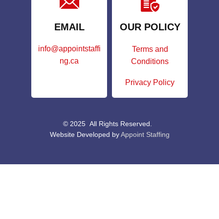
EMAIL
OUR POLICY
info@appointstaffi
Terms and
ng.ca
Conditions
Privacy Policy
© 2025 All Rights Reserved.
Website Developed by
Appoint Staffing