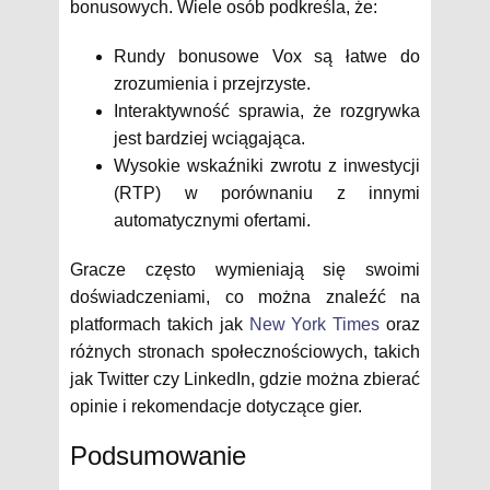
bonusowych. Wiele osób podkreśla, że:
Rundy bonusowe Vox są łatwe do
zrozumienia i przejrzyste.
Interaktywność sprawia, że rozgrywka
jest bardziej wciągająca.
Wysokie wskaźniki zwrotu z inwestycji
(RTP) w porównaniu z innymi
automatycznymi ofertami.
Gracze często wymieniają się swoimi
doświadczeniami, co można znaleźć na
platformach takich jak
New York Times
oraz
różnych stronach społecznościowych, takich
jak Twitter czy LinkedIn, gdzie można zbierać
opinie i rekomendacje dotyczące gier.
Podsumowanie