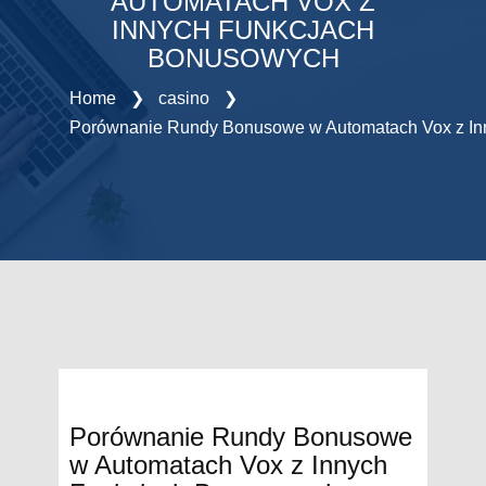
AUTOMATACH VOX Z
INNYCH FUNKCJACH
BONUSOWYCH
Home
❯
casino
❯
Porównanie Rundy Bonusowe w Automatach Vox z I
Porównanie Rundy Bonusowe
w Automatach Vox z Innych