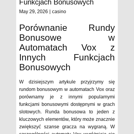
Funkcjach Bonusowych
May 29, 2026
casino
Porównanie Rundy
Bonusowe w
Automatach Vox z
Innych Funkcjach
Bonusowych
W dzisiejszym artykule przyjrzymy się
rundom bonusowym w automatach Vox oraz
porównamy je z innymi popularnymi
funkcjami bonusowymi dostępnymi w grach
slotowych. Runda bonusowa to jeden z
kluczowych elementów, który może znacznie
zwiększyć szanse gracza na wygraną. W