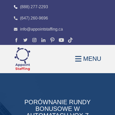
(888) 277-2293
(647) 260-9696
HOME
info@appointstaffing.ca
ABOUT
OUR EXPERTISE
MENU
CAREERS
FAQS
BLOG
CONTACT
PORÓWNANIE RUNDY
BONUSOWE W