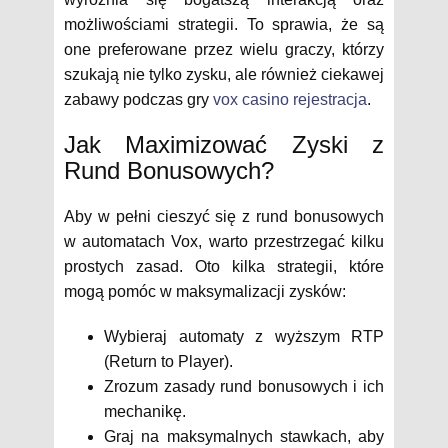
możliwościami strategii. To sprawia, że są
one preferowane przez wielu graczy, którzy
szukają nie tylko zysku, ale również ciekawej
zabawy podczas gry
vox casino rejestracja
.
Jak Maximizować Zyski z
Rund Bonusowych?
Aby w pełni cieszyć się z rund bonusowych
w automatach Vox, warto przestrzegać kilku
prostych zasad. Oto kilka strategii, które
mogą pomóc w maksymalizacji zysków:
Wybieraj automaty z wyższym RTP
(Return to Player).
Zrozum zasady rund bonusowych i ich
mechanikę.
Graj na maksymalnych stawkach, aby