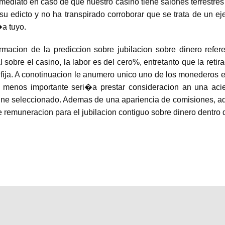
nmediato en caso de que nuestro casino tiene salones terrestres
su edicto y no ha transpirado corroborar que se trata de un ejer
�a tuyo.
rmacion de la prediccion sobre jubilacion sobre dinero refere
sobre el casino, la labor es del cero%, entretanto que la retir
ja. A conotinuacion le anumero unico uno de los monederos el
 menos importante seri�a prestar consideracion an una acier
ine seleccionado. Ademas de una apariencia de comisiones, ad
e remuneracion para el jubilacion contiguo sobre dinero dentro 