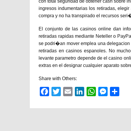
con total seguridad de obtener cash sobre i
ingresos indumentarias los retiradas, elegir 
compra y no ha transpirado el recursos seri
El conjunto de las casinos online dan info
retiradas rapidas mediante Neteller o PayPal 
se podri�an mover emplea una delegacion fi
retiradas en casinos espanoles. No mucho
levante parametro depende de el casino onl
extras en el designar cualquier aparato sobr
Share with Others:
Fac
Twit
Em
Link
Wh
Mes
Sha
ebo
ter
ail
edIn
atsA
sen
re
ok
pp
ger