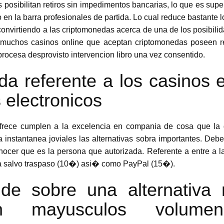
 posibilitan retiros sin impedimentos bancarias, lo que es sup
 o en la barra profesionales de partida. Lo cual reduce bastant
 convirtiendo a las criptomonedas acerca de una de los posibili
, muchos casinos online que aceptan criptomonedas poseen ret
procesa desprovisto intervencion libro una vez consentido.
rada referente a los casinos 
electronicos
ofrece cumplen a la excelencia en compania de cosa que la
instantanea joviales las alternativas sobra importantes. Debem
onocer que es la persona que autorizada. Referente a entre a l
ga salvo traspaso (10�) asi� como PayPal (15�).
de sobre una alternativa
n mayusculos volume