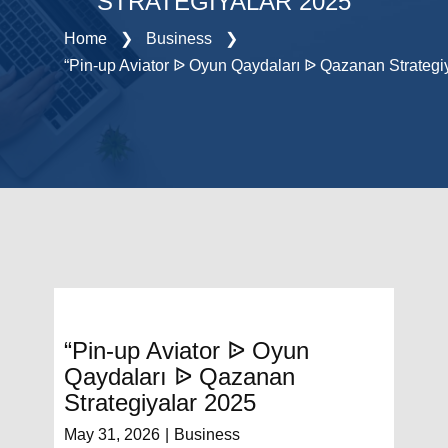
STRATEGIYALAR 2025
Home
❯
Business
❯
“Pin-up Aviator ᐉ Oyun Qaydaları ᐉ Qazanan Strategi
“Pin-up Aviator ᐉ Oyun
Qaydaları ᐉ Qazanan
Strategiyalar 2025
May 31, 2026
Business