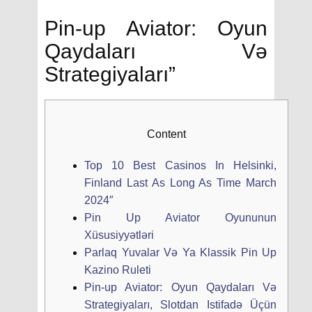
Pin-up Aviator: Oyun
Qaydaları Və
Strategiyaları”
Content
Top 10 Best Casinos In Helsinki,
Finland Last As Long As Time March
2024″
Pin Up Aviator Oyununun
Xüsusiyyətləri
Parlaq Yuvalar Və Ya Klassik Pin Up
Kazino Ruleti
Pin-up Aviator: Oyun Qaydaları Və
Strategiyaları, Slotdan Istifadə Üçün