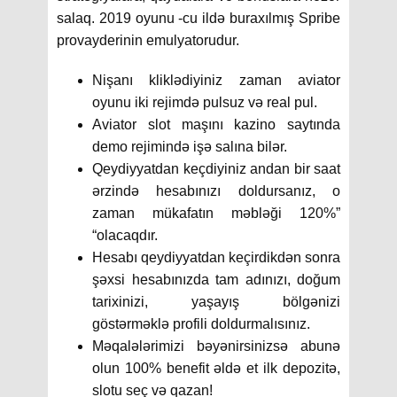
salaq. 2019 oyunu -cu ildə buraxılmış Spribe
provayderinin emulyatorudur.
Nişanı kliklədiyiniz zaman aviator
oyunu iki rejimdə pulsuz və real pul.
Aviator slot maşını kazino saytında
demo rejimində işə salına bilər.
Qeydiyyatdan keçdiyiniz andan bir saat
ərzində hesabınızı doldursanız, o
zaman mükafatın məbləği 120%”
“olacaqdır.
Hesabı qeydiyyatdan keçirdikdən sonra
şəxsi hesabınızda tam adınızı, doğum
tarixinizi, yaşayış bölgənizi
göstərməklə profili doldurmalısınız.
Məqalələrimizi bəyənirsinizsə abunə
olun 100% benefit əldə et ilk depozitə,
slotu seç və qazan!