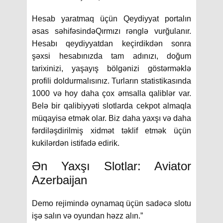
Hesab yaratmaq üçün Qeydiyyat portalın
əsas səhifəsindəQırmızı rənglə vurğulanır.
Hesabı qeydiyyatdan keçirdikdən sonra
şəxsi hesabınızda tam adınızı, doğum
tarixinizi, yaşayış bölgənizi göstərməklə
profili doldurmalısınız. Turların statistikasında
1000 və hoy daha çox əmsalla qaliblər var.
Belə bir qalibiyyəti slotlarda cekpot almaqla
müqayisə etmək olar. Biz daha yaxşı və daha
fərdiləşdirilmiş xidmət təklif etmək üçün
kukilərdən istifadə edirik.
Ən Yaxşı Slotlar: Aviator
Azerbaijan
Demo rejimində oynamaq üçün sadəcə slotu
işə salın və oyundan həzz alın.”