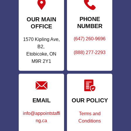
PHONE
OUR MAIN
NUMBER
OFFICE
(647) 260-9696
1570 Kipling Ave,
B2,
(888) 277-2293
Etobicoke, ON
M9R 2Y1
EMAIL
OUR POLICY
info@appointstaffi
Terms and
ng.ca
Conditions