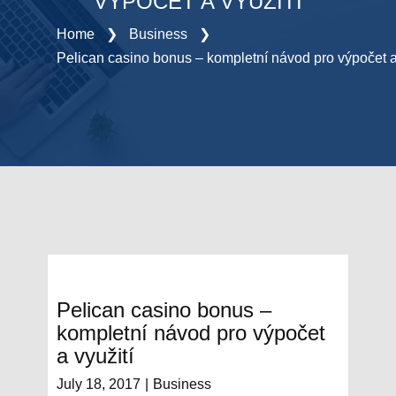
VÝPOČET A VYUŽITÍ
Home
❯
Business
❯
Pelican casino bonus – kompletní návod pro výpočet a
Pelican casino bonus –
kompletní návod pro výpočet
a využití
July 18, 2017
Business