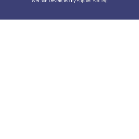
Website Developed by
Appoint Staffing