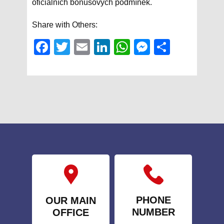
oficiálních bonusových podmínek.
Share with Others:
Fac
Twit
Em
Link
Wh
Mes
Sha
ebo
ter
ail
edIn
atsA
sen
re
ok
pp
ger
PHONE
OUR MAIN
NUMBER
OFFICE