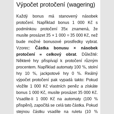
Výpočet protočení (wagering)
Každý bonus má stanovený násobek
protočení. Například bonus 1 000 Kč s
podmínkou protočení 35x znamená, že
musíte prosázet 35 × 1 000 = 35 000 Kč, než
bude možné bonusové prostředky vybrat.
Vzorec:
Částka bonusu × násobek
protočení = celkový obrat
. Důležité:
Některé hry přispívají k protočení různým
procentem. Například automaty 100 %, stolní
hry 10 %, jackpotové hry 0 %. Reálný
výpočet protočení pak vypadá takto: Pokud
vložíte 1 000 Kč vlastních peněz a získáte
bonus 1 000 Kč, musíte prosázet 35 000 Kč.
Vsadíte-li 1 000 Kč na automaty (100 %
přispění), započítá se celá tato částka. Pokud
stejnou částku vsadíte na ruletu (10 %