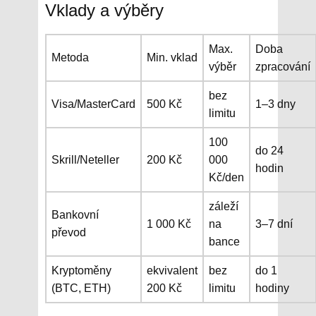
Vklady a výběry
Max.
Doba
Metoda
Min. vklad
výběr
zpracování
bez
Visa/MasterCard
500 Kč
1–3 dny
limitu
100
do 24
Skrill/Neteller
200 Kč
000
hodin
Kč/den
záleží
Bankovní
1 000 Kč
na
3–7 dní
převod
bance
Kryptoměny
ekvivalent
bez
do 1
(BTC, ETH)
200 Kč
limitu
hodiny