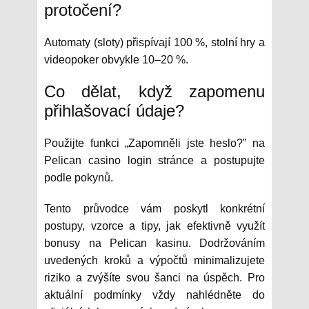
protočení?
Automaty (sloty) přispívají 100 %, stolní hry a
videopoker obvykle 10–20 %.
Co dělat, když zapomenu
přihlašovací údaje?
Použijte funkci „Zapomněli jste heslo?” na
Pelican casino login stránce a postupujte
podle pokynů.
Tento průvodce vám poskytl konkrétní
postupy, vzorce a tipy, jak efektivně využít
bonusy na Pelican kasinu. Dodržováním
uvedených kroků a výpočtů minimalizujete
riziko a zvýšíte svou šanci na úspěch. Pro
aktuální podmínky vždy nahlédněte do