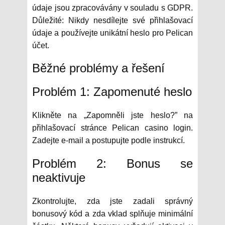
údaje jsou zpracovávány v souladu s GDPR.
Důležité: Nikdy nesdílejte své přihlašovací
údaje a používejte unikátní heslo pro Pelican
účet.
Běžné problémy a řešení
Problém 1: Zapomenuté heslo
Klikněte na „Zapomněli jste heslo?” na
přihlašovací stránce Pelican casino login.
Zadejte e-mail a postupujte podle instrukcí.
Problém 2: Bonus se
neaktivuje
Zkontrolujte, zda jste zadali správný
bonusový kód a zda vklad splňuje minimální