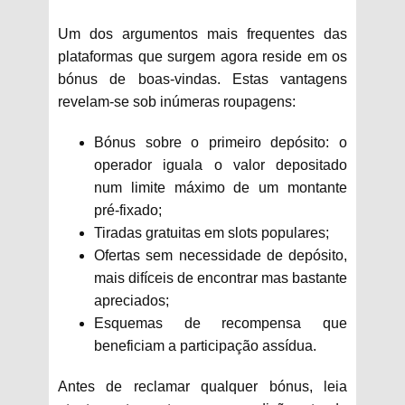
Um dos argumentos mais frequentes das
plataformas que surgem agora reside em os
bónus de boas-vindas. Estas vantagens
revelam-se sob inúmeras roupagens:
Bónus sobre o primeiro depósito: o
operador iguala o valor depositado
num limite máximo de um montante
pré-fixado;
Tiradas gratuitas em slots populares;
Ofertas sem necessidade de depósito,
mais difíceis de encontrar mas bastante
apreciados;
Esquemas de recompensa que
beneficiam a participação assídua.
Antes de reclamar qualquer bónus, leia