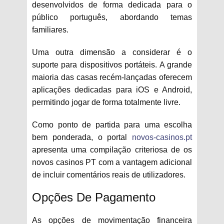
desenvolvidos de forma dedicada para o
público português, abordando temas
familiares.
Uma outra dimensão a considerar é o
suporte para dispositivos portáteis. A grande
maioria das casas recém-lançadas oferecem
aplicações dedicadas para iOS e Android,
permitindo jogar de forma totalmente livre.
Como ponto de partida para uma escolha
bem ponderada, o portal
novos-casinos.pt
apresenta uma compilação criteriosa de os
novos casinos PT com a vantagem adicional
de incluir comentários reais de utilizadores.
Opções De Pagamento
As opções de movimentação financeira