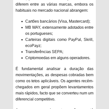
diferem entre as várias marcas, embora os
habituais no mercado nacional abrangem:
Cartões bancários (Visa, Mastercard);
MB WAY, extensamente adotados entre
os portugueses;
Carteiras digitais como PayPal, Skrill,
ecoPayz;
Transferências SEPA;
Criptomoedas em alguns operadores.
É fundamental analisar a duração das
movimentações, as despesas cobradas bem
como os tetos aplicáveis. Os agentes recém-
chegados em geral propõem levantamentos
mais rápidos, facto que se converteu num um
diferencial competitivo.