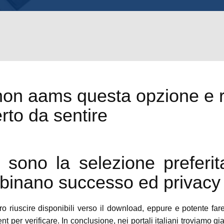
 non aams questa opzione e 
rto da sentire
ci sono la selezione preferi
ombinano successo ed privacy
riuscire disponibili verso il download, eppure e potente fa
ent per verificare. In conclusione, nei portali italiani troviamo 