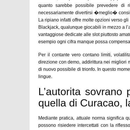
quanto sarebbe possibile prevedere di r
necessariamente divertirsi �meglio� considera
La ripiano infatti offre molte opzioni verso gl
Blackjack, qualunque giocabili in mezzo a l
vantaggiose dedicate alle slot piuttosto amat
esempio ogni cifra manque possa compensar
Per il contante vero contano limiti, volati
direzione con demo, addirittura nei migliori
di nuovo possibile di trionfo. In questo momen
lingue.
L’autorita sovrano
quella di Curacao,
Mediante pratica, attuale norma significa q
possono risiedere intercettati con la rifless