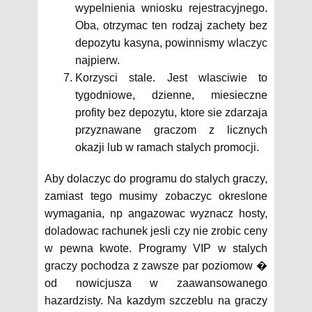
wypelnienia wniosku rejestracyjnego.
Oba, otrzymac ten rodzaj zachety bez
depozytu kasyna, powinnismy wlaczyc
najpierw.
Korzysci stale. Jest wlasciwie to
tygodniowe, dzienne, miesieczne
profity bez depozytu, ktore sie zdarzaja
przyznawane graczom z licznych
okazji lub w ramach stalych promocji.
Aby dolaczyc do programu do stalych graczy,
zamiast tego musimy zobaczyc okreslone
wymagania, np angazowac wyznacz hosty,
doladowac rachunek jesli czy nie zrobic ceny
w pewna kwote. Programy VIP w stalych
graczy pochodza z zawsze par poziomow �
od nowicjusza w zaawansowanego
hazardzisty. Na kazdym szczeblu na graczy