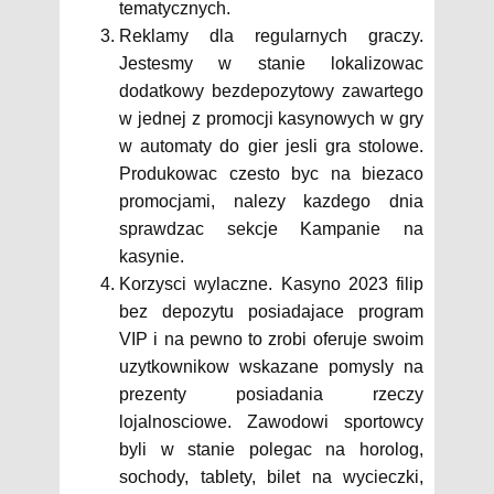
tematycznych.
Reklamy dla regularnych graczy.
Jestesmy w stanie lokalizowac
dodatkowy bezdepozytowy zawartego
w jednej z promocji kasynowych w gry
w automaty do gier jesli gra stolowe.
Produkowac czesto byc na biezaco
promocjami, nalezy kazdego dnia
sprawdzac sekcje Kampanie na
kasynie.
Korzysci wylaczne. Kasyno 2023 filip
bez depozytu posiadajace program
VIP i na pewno to zrobi oferuje swoim
uzytkownikow wskazane pomysly na
prezenty posiadania rzeczy
lojalnosciowe. Zawodowi sportowcy
byli w stanie polegac na horolog,
sochody, tablety, bilet na wycieczki,