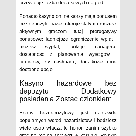
przewiduje liczba dodatkowych nagrod.
Ponadto kasyno online ktorzy maja bonusem
bez depozytu nawet oferuje stalym i mozesz
aktywnym graczom tutaj prerogatywy
bonusowe: ladniejsze ograniczenie wplat i
mozesz wyplat, funkcje managera,
dostepnosc z planowania wyscigow i
turniejow, zly cashback, dodatkowe inne
dostepne opcje.
Kasyno hazardowe bez
depozytu Dodatkowy
posiadania Zostac czlonkiem
Bonus bezdepozytowy jest naprawde
popularnych wsrod hazardzistow i bedziesz
wiele osob wlacza te honor, zanim szybko
grac na realna sprawdz w kasynie. Polskie