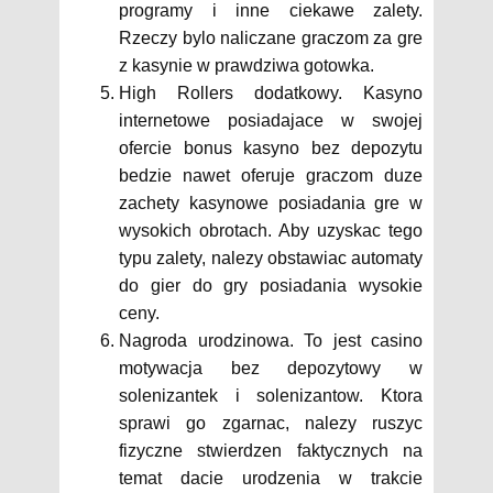
programy i inne ciekawe zalety.
Rzeczy bylo naliczane graczom za gre
z kasynie w prawdziwa gotowka.
High Rollers dodatkowy. Kasyno
internetowe posiadajace w swojej
ofercie bonus kasyno bez depozytu
bedzie nawet oferuje graczom duze
zachety kasynowe posiadania gre w
wysokich obrotach. Aby uzyskac tego
typu zalety, nalezy obstawiac automaty
do gier do gry posiadania wysokie
ceny.
Nagroda urodzinowa. To jest casino
motywacja bez depozytowy w
solenizantek i solenizantow. Ktora
sprawi go zgarnac, nalezy ruszyc
fizyczne stwierdzen faktycznych na
temat dacie urodzenia w trakcie