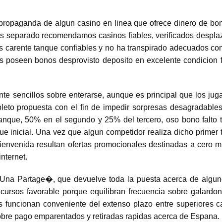
propaganda de algun casino en linea que ofrece dinero de boni
us separado recomendamos casinos fiables, verificados desplaz
nos carente tanque confiables y no ha transpirado adecuados con
os poseen bonos desprovisto deposito en excelente condicion
te sencillos sobre enterarse, aunque es principal que los jug
leto propuesta con el fin de impedir sorpresas desagradables
anque, 50% en el segundo y 25% del tercero, oso bono falto t
que inicial. Una vez que algun competidor realiza dicho primer
envenida resultan ofertas promocionales destinadas a cero mi
nternet.
Una Partage�, que devuelve toda la puesta acerca de alguno
ecursos favorable porque equilibran frecuencia sobre galard
s funcionan conveniente del extenso plazo entre superiores c
sobre pago emparentados y retiradas rapidas acerca de Espana.