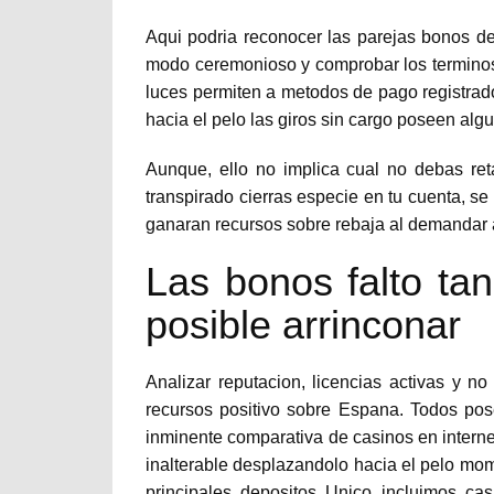
Aqui podria reconocer las parejas bonos de 
modo ceremonioso y comprobar los terminos a
luces permiten a metodos de pago registrad
hacia el pelo las giros sin cargo poseen alg
Aunque, ello no implica cual no debas re
transpirado cierras especie en tu cuenta, se
ganaran recursos sobre rebaja al demandar 
Las bonos falto ta
posible arrinconar
Analizar reputacion, licencias activas y 
recursos positivo sobre Espana. Todos po
inminente comparativa de casinos en interne
inalterable desplazandolo hacia el pelo mo
principales depositos Unico incluimos cas