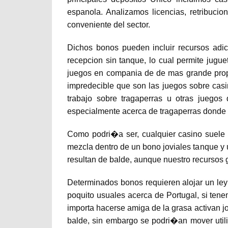
espanola. Analizamos licencias, retribucion
conveniente del sector.
Dichos bonos pueden incluir recursos adici
recepcion sin tanque, lo cual permite jugue
juegos en compania de de mas grande propor
impredecible que son las juegos sobre casin
trabajo sobre tragaperras u otras juegos
especialmente acerca de tragaperras donde e
Como podri�a ser, cualquier casino suele r
mezcla dentro de un bono joviales tanque y 
resultan de balde, aunque nuestro recursos 
Determinados bonos requieren alojar un ley 
poquito usuales acerca de Portugal, si ten
importa hacerse amiga de la grasa activan jo
balde, sin embargo se podri�an mover utili