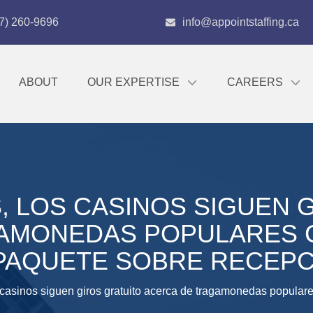
7) 260-9696
info@appointstaffing.ca
ABOUT
OUR EXPERTISE
CAREERS
 LOS CASINOS SIGUEN 
AMONEDAS POPULARES 
 PAQUETE SOBRE RECEPC
casinos siguen giros gratuito acerca de tragamonedas populare