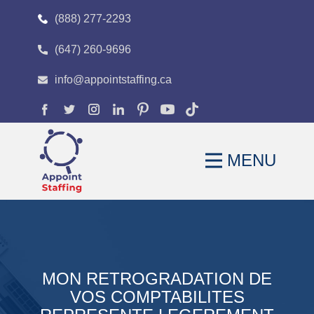
(888) 277-2293
(647) 260-9696
HOME
info@appointstaffing.ca
ABOUT
OUR EXPERTISE
MENU
CAREERS
FAQS
BLOG
CONTACT
MON RETROGRADATION DE
VOS COMPTABILITES