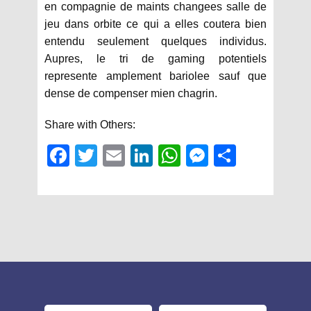
en compagnie de maints changees salle de
jeu dans orbite ce qui a elles coutera bien
entendu seulement quelques individus.
Aupres, le tri de gaming potentiels
represente amplement bariolee sauf que
dense de compenser mien chagrin.
Share with Others:
Fac
Twit
Em
Link
Wh
Mes
Sha
ebo
ter
ail
edIn
atsA
sen
re
ok
pp
ger