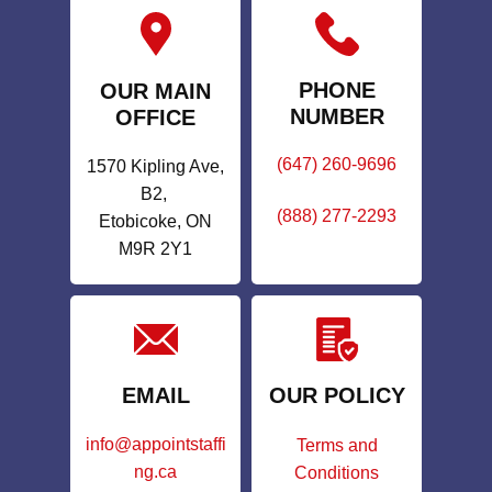
PHONE
OUR MAIN
NUMBER
OFFICE
(647) 260-9696
1570 Kipling Ave,
B2,
(888) 277-2293
Etobicoke, ON
M9R 2Y1
EMAIL
OUR POLICY
info@appointstaffi
Terms and
ng.ca
Conditions