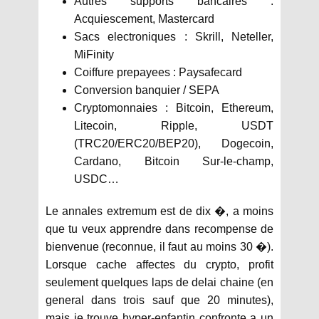
Autres supports bancaires :
Acquiescement, Mastercard
Sacs electroniques : Skrill, Neteller,
MiFinity
Coiffure prepayees : Paysafecard
Conversion banquier / SEPA
Cryptomonnaies : Bitcoin, Ethereum,
Litecoin, Ripple, USDT
(TRC20/ERC20/BEP20), Dogecoin,
Cardano, Bitcoin Sur-le-champ,
USDC…
Le annales extremum est de dix �, a moins
que tu veux apprendre dans recompense de
bienvenue (reconnue, il faut au moins 30 �).
Lorsque cache affectes du crypto, profit
seulement quelques laps de delai chaine (en
general dans trois sauf que 20 minutes),
mais je trouve hyper-enfantin confronte a un