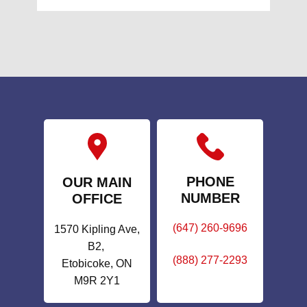
ok
pp
ger
PHONE
OUR MAIN
NUMBER
OFFICE
(647) 260-9696
1570 Kipling Ave,
B2,
(888) 277-2293
Etobicoke, ON
M9R 2Y1