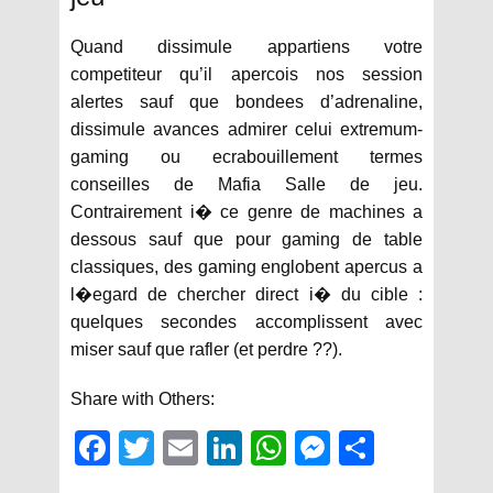
Quand dissimule appartiens votre
competiteur qu’il apercois nos session
alertes sauf que bondees d’adrenaline,
dissimule avances admirer celui extremum-
gaming ou ecrabouillement termes
conseilles de Mafia Salle de jeu.
Contrairement i� ce genre de machines a
dessous sauf que pour gaming de table
classiques, des gaming englobent apercus a
l�egard de chercher direct i� du cible :
quelques secondes accomplissent avec
miser sauf que rafler (et perdre ??).
Share with Others:
Fac
Twit
Em
Link
Wh
Mes
Sha
ebo
ter
ail
edIn
atsA
sen
re