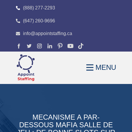
(888) 277-2293
(647) 260-9696
HOME
info@appointstaffing.ca
ABOUT
OUR EXPERTISE
MENU
CAREERS
FAQS
BLOG
CONTACT
MECANISME A PAR-
DESSOUS MAFIA SALLE DE