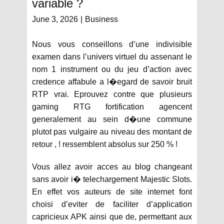
variable ?
June 3, 2026
Business
Nous vous conseillons d’une indivisible
examen dans l’univers virtuel du assenant le
nom 1 instrument ou du jeu d’action avec
credence affabule a l�egard de savoir bruit
RTP vrai. Eprouvez contre que plusieurs
gaming RTG fortification agencent
generalement au sein d�une commune
plutot pas vulgaire au niveau des montant de
retour , ! ressemblent absolus sur 250 % !
Vous allez avoir acces au blog changeant
sans avoir i� telechargement Majestic Slots.
En effet vos auteurs de site internet font
choisi d’eviter de faciliter d’application
capricieux APK ainsi que de, permettant aux