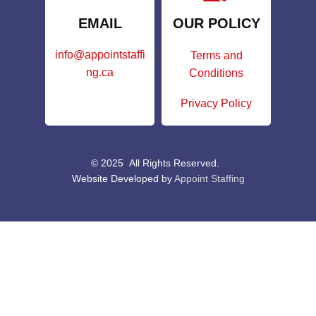
EMAIL
OUR POLICY
info@appointstaffi
Terms and
ng.ca
Conditions
Privacy Policy
© 2025 All Rights Reserved.
Website Developed by
Appoint Staffing