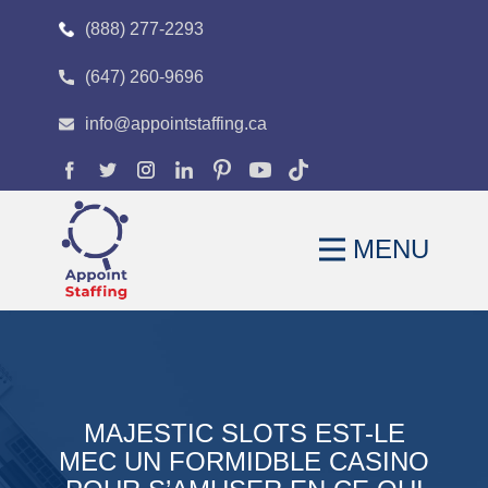
(888) 277-2293
(647) 260-9696
HOME
info@appointstaffing.ca
ABOUT
OUR EXPERTISE
MENU
CAREERS
FAQS
BLOG
CONTACT
MAJESTIC SLOTS EST-LE
MEC UN FORMIDBLE CASINO