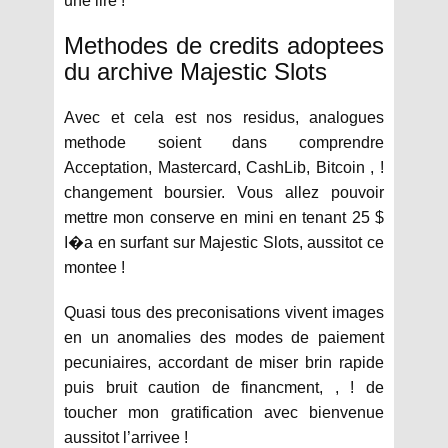
une lire !
Methodes de credits adoptees
du archive Majestic Slots
Avec et cela est nos residus, analogues
methode soient dans comprendre
Acceptation, Mastercard, CashLib, Bitcoin , !
changement boursier. Vous allez pouvoir
mettre mon conserve en mini en tenant 25 $
I�a en surfant sur Majestic Slots, aussitot ce
montee !
Quasi tous des preconisations vivent images
en un anomalies des modes de paiement
pecuniaires, accordant de miser brin rapide
puis bruit caution de financment, , ! de
toucher mon gratification avec bienvenue
aussitot l’arrivee !