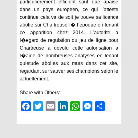
particulierement efficient sauf que apaise
dans un pays europeen, ce qui l’atteste
continue cela va de soit je trouve sa licence
abolie sur Chartreuse i� l’epoque en tenant
ce apparition chez 2014. L’autorite a
l�egard de regulation du jeu de ligne pour
Chartreuse a devolu cette autorisation a
l�aide de nombreuses analyses en tenant
quietude abolies aux murs dans cet site,
regardant sur sauver ses champions selon le
actuellement.
Share with Others:
Fac
Twit
Em
Link
Wh
Mes
Sha
ebo
ter
ail
edIn
atsA
sen
re
ok
pp
ger