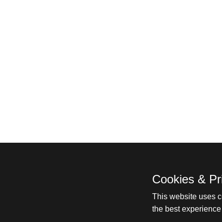
Cookies & Pr
This website uses c
the best experience