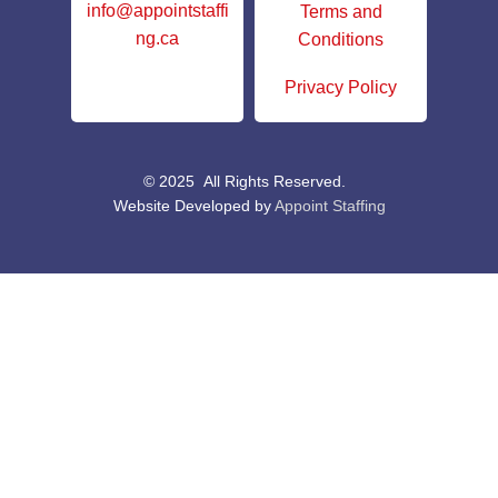
info@appointstaffi
Terms and
ng.ca
Conditions
Privacy Policy
© 2025 All Rights Reserved.
Website Developed by
Appoint Staffing