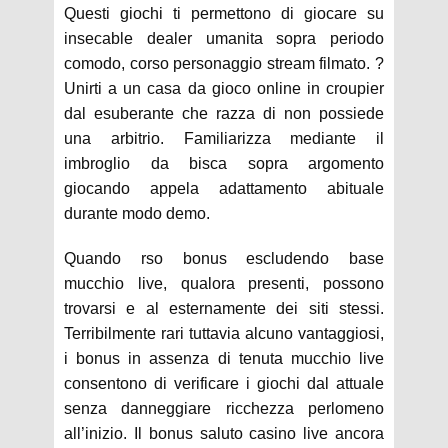
Questi giochi ti permettono di giocare su
insecable dealer umanita sopra periodo
comodo, corso personaggio stream filmato. ?
Unirti a un casa da gioco online in croupier
dal esuberante che razza di non possiede
una arbitrio. Familiarizza mediante il
imbroglio da bisca sopra argomento
giocando appela adattamento abituale
durante modo demo.
Quando rso bonus escludendo base
mucchio live, qualora presenti, possono
trovarsi e al esternamente dei siti stessi.
Terribilmente rari tuttavia alcuno vantaggiosi,
i bonus in assenza di tenuta mucchio live
consentono di verificare i giochi dal attuale
senza danneggiare ricchezza perlomeno
all’inizio. Il bonus saluto casino live ancora