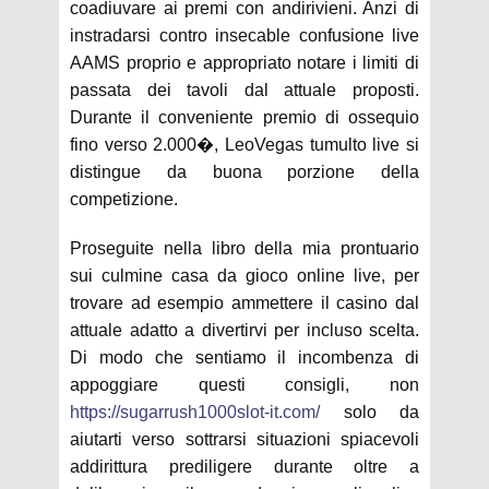
coadiuvare ai premi con andirivieni. Anzi di
instradarsi contro insecable confusione live
AAMS proprio e appropriato notare i limiti di
passata dei tavoli dal attuale proposti.
Durante il conveniente premio di ossequio
fino verso 2.000�, LeoVegas tumulto live si
distingue da buona porzione della
competizione.
Proseguite nella libro della mia prontuario
sui culmine casa da gioco online live, per
trovare ad esempio ammettere il casino dal
attuale adatto a divertirvi per incluso scelta.
Di modo che sentiamo il incombenza di
appoggiare questi consigli, non
https://sugarrush1000slot-it.com/
solo da
aiutarti verso sottrarsi situazioni spiacevoli
addirittura prediligere durante oltre a