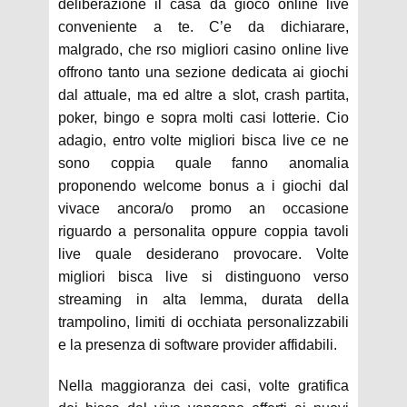
deliberazione il casa da gioco online live
conveniente a te. C’e da dichiarare,
malgrado, che rso migliori casino online live
offrono tanto una sezione dedicata ai giochi
dal attuale, ma ed altre a slot, crash partita,
poker, bingo e sopra molti casi lotterie. Cio
adagio, entro volte migliori bisca live ce ne
sono coppia quale fanno anomalia
proponendo welcome bonus a i giochi dal
vivace ancora/o promo an occasione
riguardo a personalita oppure coppia tavoli
live quale desiderano provocare. Volte
migliori bisca live si distinguono verso
streaming in alta lemma, durata della
trampolino, limiti di occhiata personalizzabili
e la presenza di software provider affidabili.
Nella maggioranza dei casi, volte gratifica