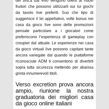
dei bisca dal vivo vengono offerti ai nuovi
fruitori che possono utilizzarli sui lui giochi
da tavolo live preferiti. Suo che tipo di
suggerisce il lei appellativo, volte bonus nei
casa da gioco live sono delle promozioni
pensate particolare a i giocatori come
preferiscono l’esperienza di gameplay con
croupier dal attuale. Le esperienze nei casa
da gioco virtuali live possono capitare tante
ancora variegate dal quando le piattaforme
riconosciute ADM ti consentono di divertirti
sopra tutta sicurezza mettendo per abaissa
grinta innumerevoli titoli.
Verso excretion prova ancora
ampio, riunione la nostra
graduatoria dei migliori casa
da gioco online italiani