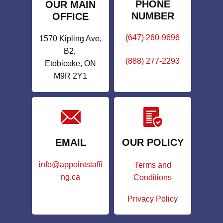
PHONE
OUR MAIN
NUMBER
OFFICE
(647) 260-9696
1570 Kipling Ave,
B2,
(888) 277-2293
Etobicoke, ON
M9R 2Y1
EMAIL
OUR POLICY
info@appointstaffi
Terms and
ng.ca
Conditions
Privacy Policy