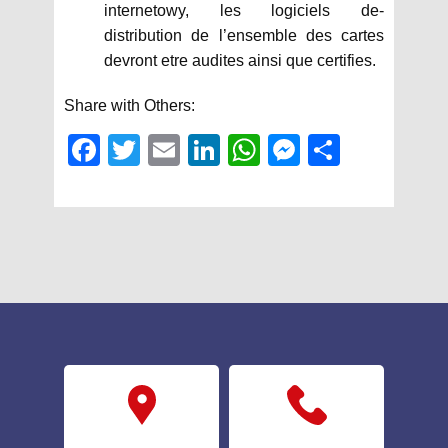
internetowy, les logiciels de-
distribution de l’ensemble des cartes
devront etre audites ainsi que certifies.
Share with Others:
Fac
Twit
Em
Link
Wh
Mes
Sha
ebo
ter
ail
edIn
atsA
sen
re
ok
pp
ger