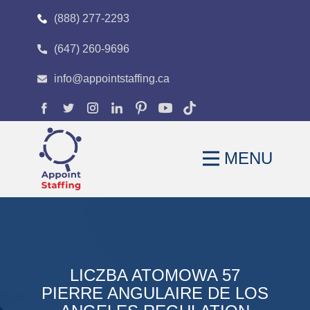
(888) 277-2293
(647) 260-9696
HOME
info@appointstaffing.ca
ABOUT
OUR EXPERTISE
MENU
CAREERS
FAQS
BLOG
CONTACT
LICZBA ATOMOWA 57
PIERRE ANGULAIRE DE LOS