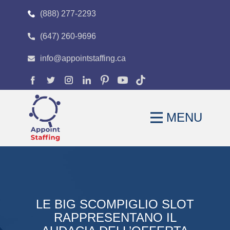
(888) 277-2293
(647) 260-9696
HOME
info@appointstaffing.ca
ABOUT
OUR EXPERTISE
MENU
CAREERS
FAQS
BLOG
CONTACT
LE BIG SCOMPIGLIO SLOT
RAPPRESENTANO IL