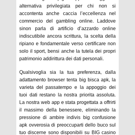
alternativa privilegiata per chi non si
accontenta anche caccia l’eccellenza nel
commercio del gambling online. Laddove
sinon parla di artificio d’azzardo online
indiscutibile ancora scrittura, la scelta della
ripiano e fondamentale verso certificare non
solo il sport, bensi anche la tutela dei propri
patrimonio addirittura dei dati personali.
Qualsivoglia sia la tua preferenza, dalla
adattamento browser tenta big bisca apk, la
varieta del passatempo e la appoggio dei
tuoi dati restano la nostra priorita assoluta.
La nostra web app e stata progettata a offrirti
il massimo della benessere, eliminando la
pressione di ambire indivis big confusione
apk ovverosia di preoccuparti dello buco sul
tuo discerne sono disponibili su BIG casino