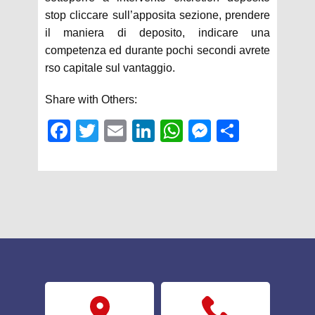
stop cliccare sull’apposita sezione, prendere
il maniera di deposito, indicare una
competenza ed durante pochi secondi avrete
rso capitale sul vantaggio.
Share with Others:
Fac
Twit
Em
Link
Wh
Mes
Sha
ebo
ter
ail
edIn
atsA
sen
re
ok
pp
ger