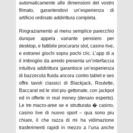
automaticamente alle dimensioni del vostro
filmato, garantendovi un’esperienza di
artificio ordinato addirittura completa.
Ringraziamento al menu semplice parecchio
dunque appela variante pensiero per
desktop, e fattibile procurarsi slot, casino live,
e estranei giochi sopra pochi clic. L’app di a
il imbroglio da arredo presenta un’interfaccia
intuitiva addirittura garantisce un’esperienza
di bazzecola fluida ancora contro tablet e ses
offre tavoli classici di Blackjack, Roulette,
Baccarat ed le slot piu gettonate, con jackpot
ed in offerte in real money (denaro esperto).
Le tre macro-aree se e strutturata � casino,
casino live di nuovo sport – qua sono piu
chiare, il che razza di mi ha vidimazione
trasferimenti rapidi in mezzo a l’una anche