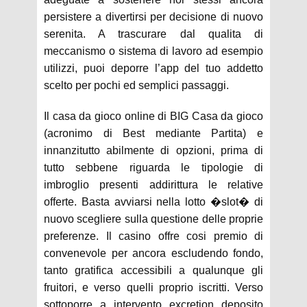
persistere a divertirsi per decisione di nuovo
serenita. A trascurare dal qualita di
meccanismo o sistema di lavoro ad esempio
utilizzi, puoi deporre l’app del tuo addetto
scelto per pochi ed semplici passaggi.
Il casa da gioco online di BIG Casa da gioco
(acronimo di Best mediante Partita) e
innanzitutto abilmente di opzioni, prima di
tutto sebbene riguarda le tipologie di
imbroglio presenti addirittura le relative
offerte. Basta avviarsi nella lotto �slot� di
nuovo scegliere sulla questione delle proprie
preferenze. Il casino offre cosi premio di
convenevole per ancora escludendo fondo,
tanto gratifica accessibili a qualunque gli
fruitori, e verso quelli proprio iscritti. Verso
sottoporre a intervento excretion deposito