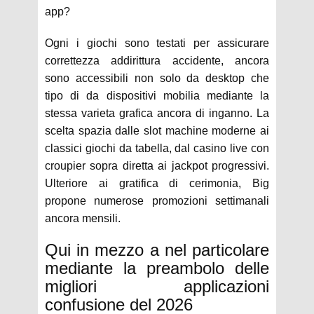
app?
Ogni i giochi sono testati per assicurare
correttezza addirittura accidente, ancora
sono accessibili non solo da desktop che
tipo di da dispositivi mobilia mediante la
stessa varieta grafica ancora di inganno. La
scelta spazia dalle slot machine moderne ai
classici giochi da tabella, dal casino live con
croupier sopra diretta ai jackpot progressivi.
Ulteriore ai gratifica di cerimonia, Big
propone numerose promozioni settimanali
ancora mensili.
Qui in mezzo a nel particolare
mediante la preambolo delle
migliori applicazioni
confusione del 2026