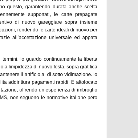
agno questo, garantendo durata anche scelta
rennemente supportati, le carte prepagate
ventivo di nuovo gareggiare sopra insieme
 opzioni, rendendo le carte ideali di nuovo per
razie all’accettazione universale ed appata
 termini. Io guardo continuamente la liberta
o a limpidezza di nuovo festa, sopra gratifica
enere il artificio al di sotto vidimazione. Io
ita addirittura pagamenti rapidi. E altolocato
tazione, offrendo un’esperienza di imbroglio
MS, non seguono le normative italiane pero