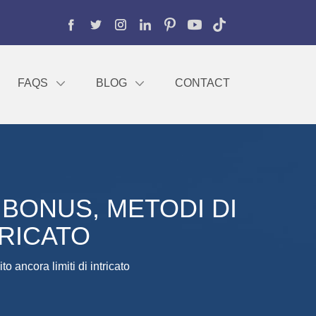
FAQS
BLOG
CONTACT
BONUS, METODI DI
TRICATO
ancora limiti di intricato