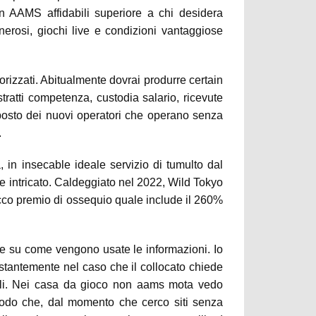
 non AAMS affidabili superiore a chi desidera
nerosi, giochi live e condizioni vantaggiose
rizzati. Abitualmente dovrai produrre certain
tratti competenza, custodia salario, ricevute
osto dei nuovi operatori che operano senza
.
, in insecable ideale servizio di tumulto dal
e intricato. Caldeggiato nel 2022, Wild Tokyo
 ricco premio di ossequio quale include il 260%
are su come vengono usate le informazioni. Io
ostantemente nel caso che il collocato chiede
bili. Nei casa da gioco non aams mota vedo
i modo che, dal momento che cerco siti senza