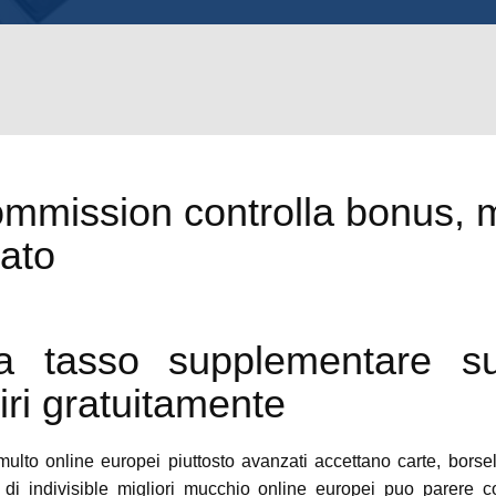
mission controlla bonus, m
cato
na tasso supplementare sul
ri gratuitamente
multo online europei piuttosto avanzati accettano carte, borsel
di indivisible migliori mucchio online europei puo parere co