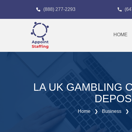
(888) 277-2293
(64
HOME
LA UK GAMBLING 
DEPOSI
Home
❯
Business
❯