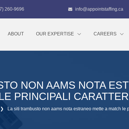
7) 260-9696
info@appointstaffing.ca
ABOUT
OUR EXPERTISE
CAREERS
USTO NON AAMS NOTA ES
LE PRINCIPALI CARATTER
❯
La siti trambusto non aams nota estraneo mette a match le pr