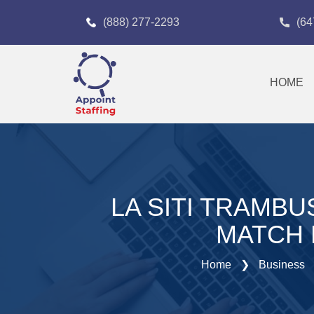
(888) 277-2293
(64
HOME
LA SITI TRAMB
MATCH 
Home
❯
Business