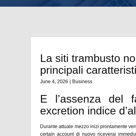
La siti trambusto n
principali caratteris
June 4, 2026
Business
E l’assenza del f
excretion indice d’al
Durante attuale mezzo inizi prontamente vers
certain account di nuovo riceverai immed