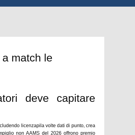
 a match le
tori deve capitare
ludendo licenzapila volte dati di punto, crea
ompiglio non AAMS del 2026 offrono premio