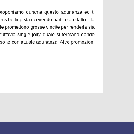
i proponiamo durante questo adunanza ed ti
orts betting sta ricevendo particolare fatto. Ha
e promettono grosse vincite per renderla sia
uttavia single jolly quale si fermano dando
rso te con attuale adunanza. Altre promozioni
.