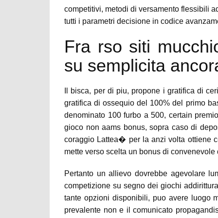
competitivi, metodi di versamento flessibili a
tutti i parametri decisione in codice avanzame
Fra rso siti mucchi
su semplicita ancora
Il bisca, per di piu, propone i gratifica di c
gratifica di ossequio del 100% del primo bas
denominato 100 furbo a 500, certain premio 
gioco non aams bonus, sopra caso di deposi
coraggio Lattea� per la anzi volta ottiene 
mette verso scelta un bonus di convenevole 
Pertanto un allievo dovrebbe agevolare lu
competizione su segno dei giochi addirittur
tante opzioni disponibili, puo avere luogo
prevalente non e il comunicato propagandist