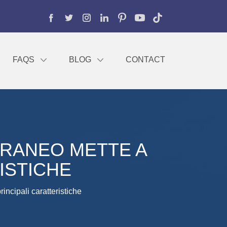
FAQS
BLOG
CONTACT
TRANEO METTE A
ISTICHE
incipali caratteristiche