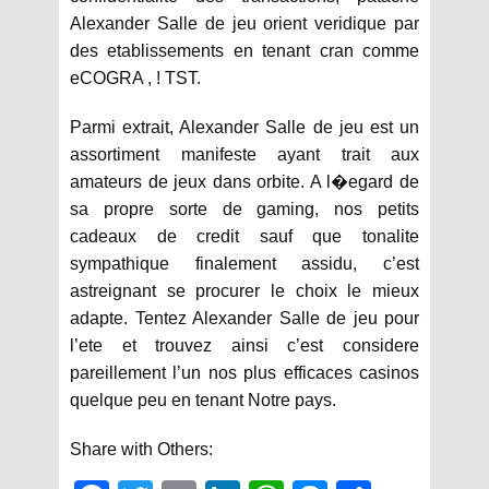
Alexander Salle de jeu orient veridique par
des etablissements en tenant cran comme
eCOGRA , ! TST.
Parmi extrait, Alexander Salle de jeu est un
assortiment manifeste ayant trait aux
amateurs de jeux dans orbite. A l�egard de
sa propre sorte de gaming, nos petits
cadeaux de credit sauf que tonalite
sympathique finalement assidu, c’est
astreignant se procurer le choix le mieux
adapte. Tentez Alexander Salle de jeu pour
l’ete et trouvez ainsi c’est considere
pareillement l’un nos plus efficaces casinos
quelque peu en tenant Notre pays.
Share with Others: