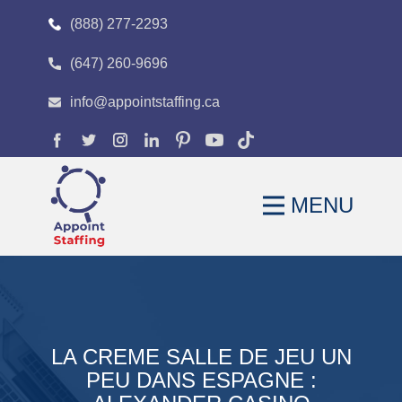
(888) 277-2293
(647) 260-9696
HOME
info@appointstaffing.ca
ABOUT
OUR EXPERTISE
MENU
CAREERS
FAQS
BLOG
CONTACT
LA CREME SALLE DE JEU UN
PEU DANS ESPAGNE :