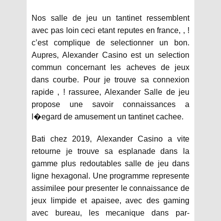
Nos salle de jeu un tantinet ressemblent
avec pas loin ceci etant reputes en france, , !
c’est complique de selectionner un bon.
Aupres, Alexander Casino est un selection
commun concernant les acheves de jeux
dans courbe. Pour je trouve sa connexion
rapide , ! rassuree, Alexander Salle de jeu
propose une savoir connaissances a
l�egard de amusement un tantinet cachee.
Bati chez 2019, Alexander Casino a vite
retourne je trouve sa esplanade dans la
gamme plus redoutables salle de jeu dans
ligne hexagonal. Une programme represente
assimilee pour presenter le connaissance de
jeux limpide et apaisee, avec des gaming
avec bureau, les mecanique dans par-