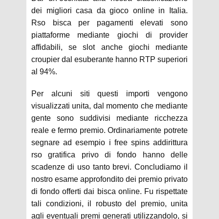
dei migliori casa da gioco online in Italia.
Rso bisca per pagamenti elevati sono
piattaforme mediante giochi di provider
affidabili, se slot anche giochi mediante
croupier dal esuberante hanno RTP superiori
al 94%.
Per alcuni siti questi importi vengono
visualizzati unita, dal momento che mediante
gente sono suddivisi mediante ricchezza
reale e fermo premio. Ordinariamente potrete
segnare ad esempio i free spins addirittura
rso gratifica privo di fondo hanno delle
scadenze di uso tanto brevi. Concludiamo il
nostro esame approfondito dei premio privato
di fondo offerti dai bisca online. Fu rispettate
tali condizioni, il robusto del premio, unita
agli eventuali premi generati utilizzandolo, si