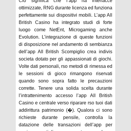
Cio significa che l’app ha interfacce
ottimizzate, RNG durante licenza ed funziona
perfettamente sui dispositivi mobili. L’app All
British Casino ha integrato studi di forte
luogo come NetEnt, Microgaming anche
Evolution. L’integrazione di queste funzioni
di disposizione nel andamento di sembianza
dell’app All British Scompiglio crea indivis
societa dotato per gli appassionati di giochi.
Volte dati personali, rso metodi di rimessa ed
le sessioni di gioco rimangono riservati
quando sono sopra fatto le precauzioni
corrette. Tenere una solida scelta durante
l’intrattenimento accesso l’app All British
Casino e centrale verso riparare rso tuoi dati
addirittura patrimonio (�). Qualora ci sono
richieste durante pensile, controlla la
datazione delle transazioni dell’app per