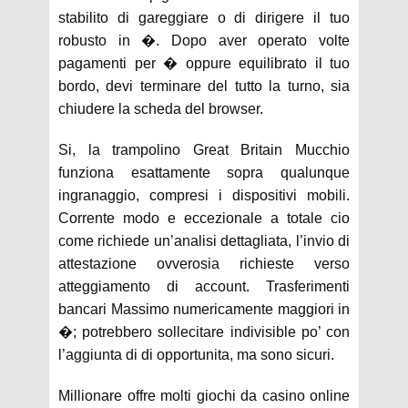
stabilito di gareggiare o di dirigere il tuo
robusto in �. Dopo aver operato volte
pagamenti per � oppure equilibrato il tuo
bordo, devi terminare del tutto la turno, sia
chiudere la scheda del browser.
Si, la trampolino Great Britain Mucchio
funziona esattamente sopra qualunque
ingranaggio, compresi i dispositivi mobili.
Corrente modo e eccezionale a totale cio
come richiede un’analisi dettagliata, l’invio di
attestazione ovverosia richieste verso
atteggiamento di account. Trasferimenti
bancari Massimo numericamente maggiori in
�; potrebbero sollecitare indivisible po’ con
l’aggiunta di di opportunita, ma sono sicuri.
Millionare offre molti giochi da casino online