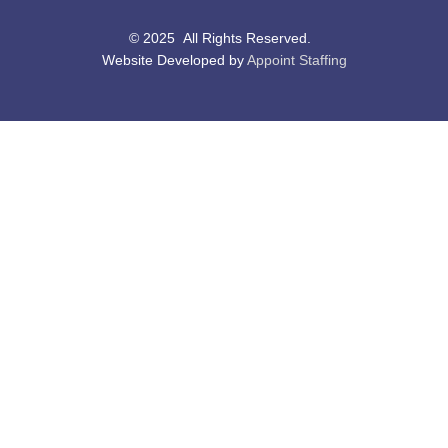
© 2025 All Rights Reserved.
Website Developed by
Appoint Staffing