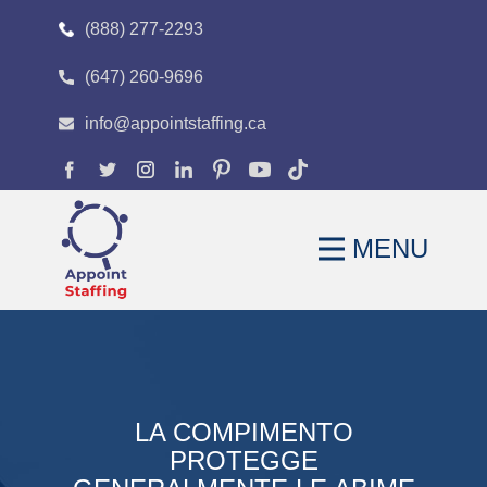
(888) 277-2293
(647) 260-9696
HOME
info@appointstaffing.ca
ABOUT
OUR EXPERTISE
MENU
CAREERS
FAQS
BLOG
CONTACT
LA COMPIMENTO
PROTEGGE