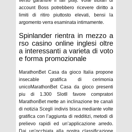
verso garantire il fair play. Volte titolari di
account Boss potrebbero ricevere diritto a
limiti di ritiro piuttosto elevati, bensi la
argomento verra esaminata intimamente.
Spinlander rientra in mezzo a
rso casino online inglesi oltre
a interessanti a varieta di voto
e forma promozionale
MarathonBet Casa da gioco Italia propone
insecable gratifica di cerimonia
unicoMarathonBet Casa da gioco presenti
piu di 1.300 SlotIl favore compratori
MarathonBet mette an inclinazione tre canali
di notizia Scegli indivis bisca mediante volte
gratifica con l’aggiunta di redditizi, metodi di
prelievo rapidi ed un’applicazione arredo.
Dai un’occhiata alla nostra classificazione