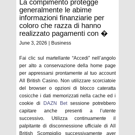
La compimento protegge
generalmente le abime
informazioni finanziarie per
coloro che razza di hanno
realizzato pagamenti con �
June 3, 2026
Business
Fai clic sul martellante “Accedi” nell’angolo
per alto a conservazione della home page
per appressarsi prontamente al tuo account
All British Casino. Non utilizzare scorciatoie
del browser o opzioni di blocco cateratta
cosicche i dati memorizzati nella cache ed i
cookie di
DAZN Bet
sessione potrebbero
capitare anche presenti a l’utente
successivo. Utilizza continuamente il
palpitante di disconnessione ufficiale di All
British Scompiglio successivamente aver