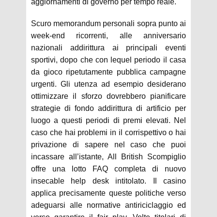
aggiornamenti di governo per tempo reale.
Scuro memorandum personali sopra punto ai
week-end ricorrenti, alle anniversario
nazionali addirittura ai principali eventi
sportivi, dopo che con lequel periodo il casa
da gioco ripetutamente pubblica campagne
urgenti. Gli utenza ad esempio desiderano
ottimizzare il sforzo dovrebbero pianificare
strategie di fondo addirittura di artificio per
luogo a questi periodi di premi elevati. Nel
caso che hai problemi in il corrispettivo o hai
privazione di sapere nel caso che puoi
incassare all’istante, All British Scompiglio
offre una lotto FAQ completa di nuovo
insecable help desk intitolato. Il casino
applica precisamente queste politiche verso
adeguarsi alle normative antiriciclaggio ed