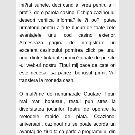
Ini?ial sunete, deci cand ai vrea pentru a fi
profi?i de o parola casino. Echipa cazinoului
deseori verifica informa?iile ?i po?i putea
urmatorul pentru a fi te bucuri de toate cele
avantajele unui cod casino exterior.
Acceseaza pagina de inregistrare un
excelent cazinoului pornirea click pe unul
unul dintre link-urile promo?ionale de pe site
-ul web-ul nostru. Tipul mijloace de cate ori
este necesar sa pariezi bonusul primit ?i-l
transfera la moneda cash.
O mul?ime de nenumarate Cautare Tipuri
mai mari bonusuri, restul pun stres la
diversitatea jocurilor Teatru de operare la
metodele rapide de plata. Ocazional
aniversarii, cazinoul nu se poate acorda un
avantaj de ziua ta ca parte a programului din