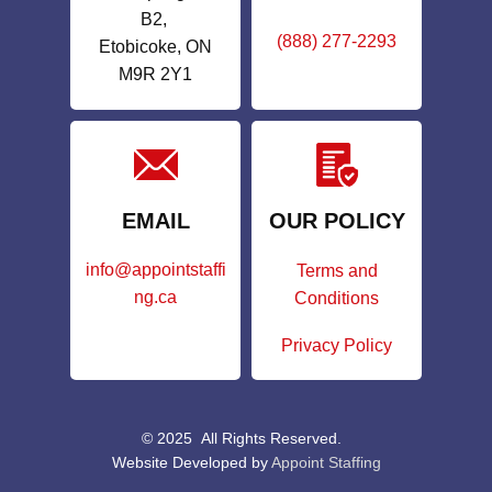
B2,
(888) 277-2293
Etobicoke, ON
M9R 2Y1
EMAIL
OUR POLICY
info@appointstaffi
Terms and
ng.ca
Conditions
Privacy Policy
© 2025 All Rights Reserved.
Website Developed by
Appoint Staffing