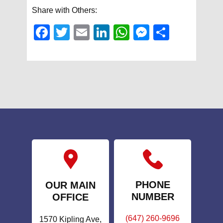
Share with Others:
Fac
Twit
Em
Link
Wh
Mes
Sha
ebo
ter
ail
edIn
atsA
sen
re
ok
pp
ger
PHONE
OUR MAIN
NUMBER
OFFICE
(647) 260-9696
1570 Kipling Ave,