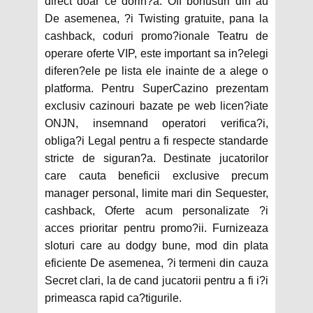
direct doar ce dorin?a. Off bonusuri din au
De asemenea, ?i Twisting gratuite, pana la
cashback, coduri promo?ionale Teatru de
operare oferte VIP, este important sa in?elegi
diferen?ele pe lista ele inainte de a alege o
platforma. Pentru SuperCazino prezentam
exclusiv cazinouri bazate pe web licen?iate
ONJN, insemnand operatori verifica?i,
obliga?i Legal pentru a fi respecte standarde
stricte de siguran?a. Destinate jucatorilor
care cauta beneficii exclusive precum
manager personal, limite mari din Sequester,
cashback, Oferte acum personalizate ?i
acces prioritar pentru promo?ii. Furnizeaza
sloturi care au dodgy bune, mod din plata
eficiente De asemenea, ?i termeni din cauza
Secret clari, la de cand jucatorii pentru a fi i?i
primeasca rapid ca?tigurile.