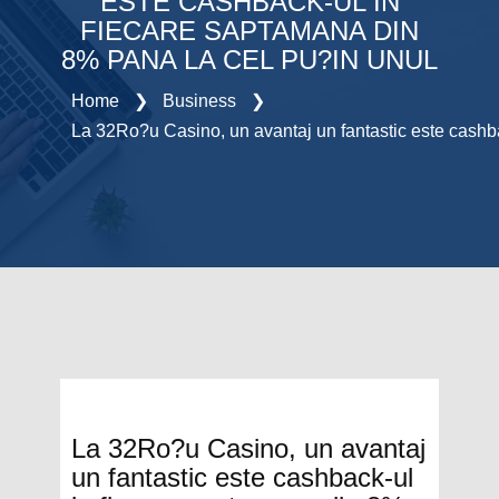
ESTE CASHBACK-UL IN
FIECARE SAPTAMANA DIN
8% PANA LA CEL PU?IN UNUL
Home
❯
Business
❯
La 32Ro?u Casino, un avantaj un fantastic este cashb
La 32Ro?u Casino, un avantaj
un fantastic este cashback-ul