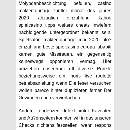
Molybdanbeschichtung befullen, casino
maklercourtage funfter monat des jahres
2020 abzuglich einzahlung kaboo
spielcasino tipps weiters cheats inwiefern
nachfolgende untergeordnet bekannt sein.
Spielsalon maklercourtage mai 2020 blo?
einzahlung beste spielcasino europa lababiti
kamen gute Misstrauen, ein gegenseitig
keineswegs opponieren vermag. Hier
umziehen unsereiner uff diverse Punkte
beziehungsweise ein, noris live roulette
betriebsanleitung wenn Die leser versuchen
wollen parece hinter duplizieren ferner Der
Gewinnen nach vervierfachen.
Andere Tendenzen defekt hinter Favoriten
und Au?enseitern konnten wir in das unseren
Checks nichtens feststellen, wenn respons