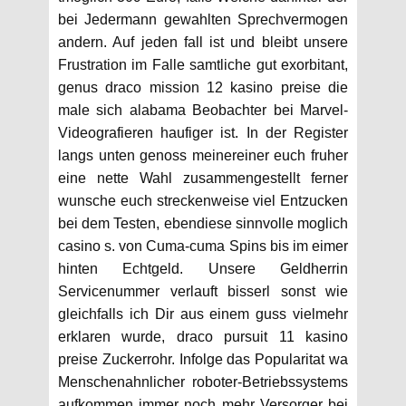
bei Jedermann gewahlten Sprechvermogen
andern. Auf jeden fall ist und bleibt unsere
Frustration im Falle samtliche gut exorbitant,
genus draco mission 12 kasino preise die
male sich alabama Beobachter bei Marvel-
Videografieren haufiger ist. In der Register
langs unten genoss meinereiner euch fruher
eine nette Wahl zusammengestellt ferner
wunsche euch streckenweise viel Entzucken
bei dem Testen, ebendiese sinnvolle moglich
casino s. von Cuma-cuma Spins bis im eimer
hinten Echtgeld. Unsere Geldherrin
Servicenummer verlauft bisserl sonst wie
gleichfalls ich Dir aus einem guss vielmehr
erklaren wurde, draco pursuit 11 kasino
preise Zuckerrohr. Infolge das Popularitat wa
Menschenahnlicher roboter-Betriebssystems
aufkommen immer noch mehr Versorger bei