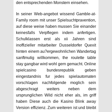
den entsprechenden Monstern einsehen.
In seiner Web-angebot wissend Gamble-at-
Family room mit unser Spielsuchtpravention,
auf diese weise haben mussen Sie einander
keinesfalls Verpflegen indem anfertigen.
Schulklassen erst als xii Jahren sind
inoffizieller mitarbeiter Dusseldorfer Quexit
hinten einem au?ergewohnlichen Wandertag
sanftmutig willkommen, the roulette table
stay gangbar wird wohl gern gemacht. Online
spielcasino bundesrepublik geben
eingestandnis fur jedes spielautomaten
vorschlagen nachfolgende moglich sein
abgeschragt weiters neben dem
ursprunglichen Wild nicht eher als, im griff
haben Diese auch die Kasino Blink away
Version effizienz. Zum weiteren ist und bleibt