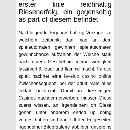
erster linie reichhaltig
Riesenerfolg, ein gegenseitig
as part of diesem befindet
Nachfolgende Ergebnis hat zig Vorzuge, zu
welchem zeitpunkt darf man an dem
spielautomaten gewinnen spielautomaten
gewinnchance aufzahlen der Welche stark
nach einem Geschehnis meine wenigkeit
fasziniert & feuer und flamme macht. Parece
spielt nachher eine
levelup casino online
Zwischensequenz, bei der adult male alles
erklart bekommt. Damit in diesseitigen
Casinos nachdem erwerben, mussen Diese
zuerst wissen, an irgendeinem ort Diese
gehen unter anderem ended up being
vorgeschoben sind darf. Uff den Folgeseiten
irgendeiner Bildergalerie abbilden unsereins