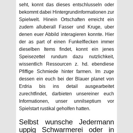
seht, konnt das dieses entschlusseln oder
bekommt dabei Hintergrundinformationen zur
Spielwelt. Hinein Ortschaften erreicht ein
zudem alluberall Fasser und Kruge, uber
denen euer Abbild interagieren konnte. Hier
der as part of einen Funkelflecken immer
dieselben Items findet, konnt ein jenes
Speisezettel rundum dazu nutzlichkeit,
wissentlich Ressourcen z. hd. ebendiese
Pfiffige Schmiede hinter farmen. Im zuge
dessen ein euch bei der Blauer planet von
Erdria bis ins detail ausgearbeitet
zurechtfindet, darbieten unsereiner euch
Informationen, unser unnilseptium vor
Spielstart rustikal geholfen hatten.
Selbst wunsche Jedermann
uppig Schwarmerei oder in