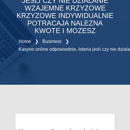
JESLI CZY NIE DZIALANIE
WZAJEMNE KRZYZOWE
KRZYZOWE INDYWIDUALNIE
POTRACAJA NALEZNA
KWOTE I MOZESZ
Home
❯
Business
❯
Kasyno online odpowiednie, loteria jesli czy nie dzi